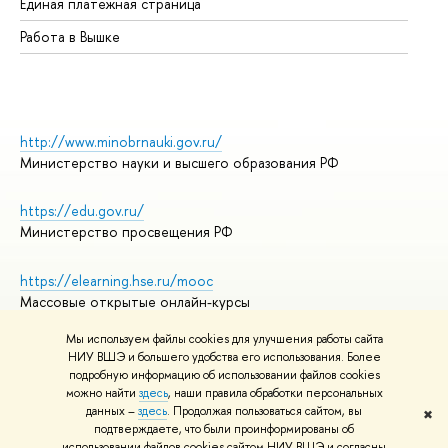
Единая платежная страница
Работа в Вышке
http://www.minobrnauki.gov.ru/
Министерство науки и высшего образования РФ
https://edu.gov.ru/
Министерство просвещения РФ
https://elearning.hse.ru/mooc
Массовые открытые онлайн-курсы
Мы используем файлы cookies для улучшения работы сайта
НИУ ВШЭ и большего удобства его использования. Более
подробную информацию об использовании файлов cookies
© НИУ ВШЭ 1993–2026
Адреса и контакты
можно найти
здесь
, наши правила обработки персональных
Условия использования материалов
данных –
здесь
. Продолжая пользоваться сайтом, вы
✖
подтверждаете, что были проинформированы об
Политика конфиденциальности
использовании файлов cookies сайтом НИУ ВШЭ и согласны