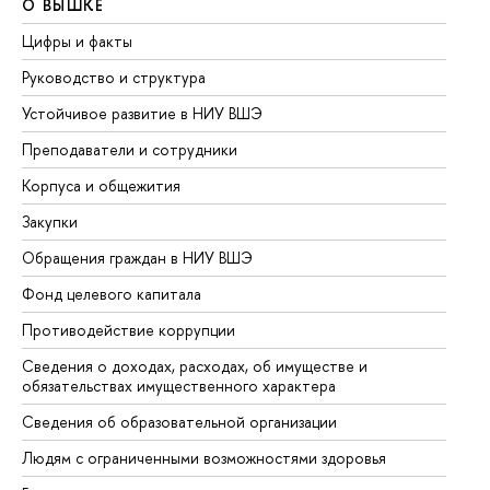
О ВЫШКЕ
О
Цифры и факты
Ли
Руководство и структура
До
Устойчивое развитие в НИУ ВШЭ
Ол
Преподаватели и сотрудники
Пр
Корпуса и общежития
Вы
Закупки
Пр
Обращения граждан в НИУ ВШЭ
Ас
Фонд целевого капитала
До
Противодействие коррупции
Це
Сведения о доходах, расходах, об имуществе и
Би
обязательствах имущественного характера
Об
Сведения об образовательной организации
Об
Людям с ограниченными возможностями здоровья