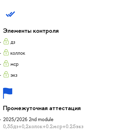
Элементы контроля
дз
коллок
мср
экз
Промежуточная аттестация
2025/2026 2nd module
0,35дз+0,2колок+0.2мср+0.25экз