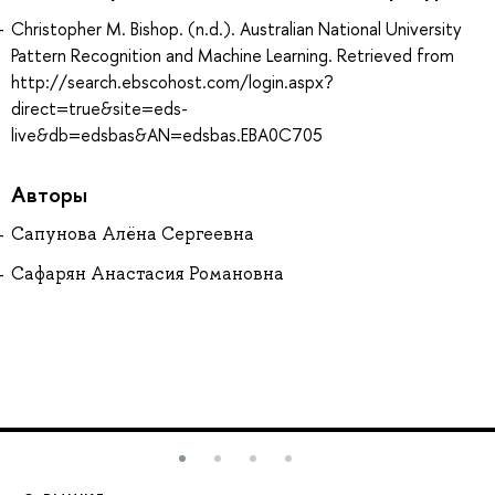
Christopher M. Bishop. (n.d.). Australian National University
Pattern Recognition and Machine Learning. Retrieved from
http://search.ebscohost.com/login.aspx?
direct=true&site=eds-
live&db=edsbas&AN=edsbas.EBA0C705
Авторы
Сапунова Алёна Сергеевна
Сафарян Анастасия Романовна