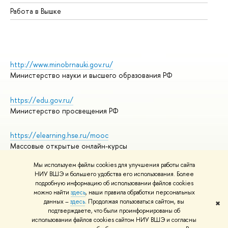
Работа в Вышке
http://www.minobrnauki.gov.ru/
Министерство науки и высшего образования РФ
https://edu.gov.ru/
Министерство просвещения РФ
https://elearning.hse.ru/mooc
Массовые открытые онлайн-курсы
Мы используем файлы cookies для улучшения работы сайта
НИУ ВШЭ и большего удобства его использования. Более
подробную информацию об использовании файлов cookies
© НИУ ВШЭ 1993–2026
Адреса и контакты
можно найти
здесь
, наши правила обработки персональных
Условия использования материалов
данных –
здесь
. Продолжая пользоваться сайтом, вы
✖
подтверждаете, что были проинформированы об
Политика конфиденциальности
использовании файлов cookies сайтом НИУ ВШЭ и согласны
Правила применения рекомендательных технологий в НИУ ВШЭ