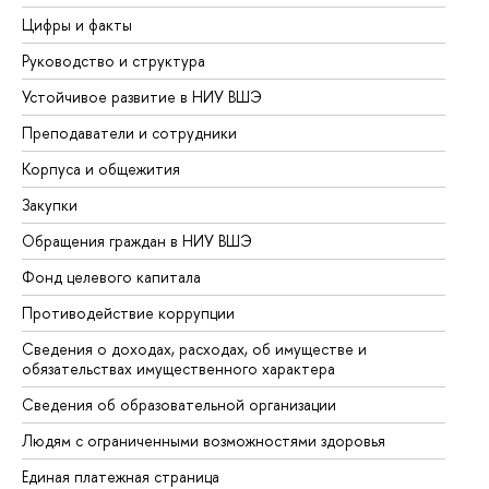
Цифры и факты
Ли
Руководство и структура
До
Устойчивое развитие в НИУ ВШЭ
Ол
Преподаватели и сотрудники
Пр
Корпуса и общежития
Вы
Закупки
Пр
Обращения граждан в НИУ ВШЭ
Ас
Фонд целевого капитала
До
Противодействие коррупции
Це
Сведения о доходах, расходах, об имуществе и
Би
обязательствах имущественного характера
Об
Сведения об образовательной организации
Об
Людям с ограниченными возможностями здоровья
Единая платежная страница