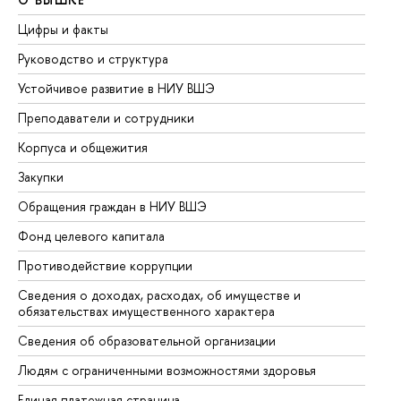
Цифры и факты
Ли
Руководство и структура
До
Устойчивое развитие в НИУ ВШЭ
Ол
Преподаватели и сотрудники
Пр
Корпуса и общежития
Вы
Закупки
Пр
Обращения граждан в НИУ ВШЭ
Ас
Фонд целевого капитала
До
Противодействие коррупции
Це
Сведения о доходах, расходах, об имуществе и
Би
обязательствах имущественного характера
Об
Сведения об образовательной организации
Об
Людям с ограниченными возможностями здоровья
Единая платежная страница