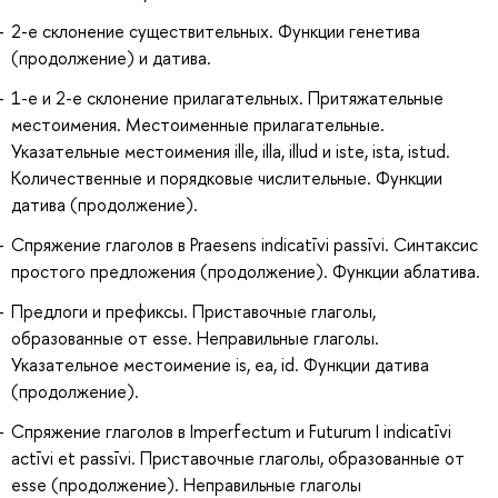
2-е склонение существительных. Функции генетива
(продолжение) и датива.
1-е и 2-е склонение прилагательных. Притяжательные
местоимения. Местоименные прилагательные.
Указательные местоимения ille, illa, illud и iste, ista, istud.
Количественные и порядковые числительные. Функции
датива (продолжение).
Спряжение глаголов в Praesens indicatīvi passīvi. Синтаксис
простого предложения (продолжение). Функции аблатива.
Предлоги и префиксы. Приставочные глаголы,
образованные от esse. Неправильные глаголы.
Указательное местоимение is, ea, id. Функции датива
(продолжение).
Спряжение глаголов в Imperfectum и Futurum I indicatīvi
actīvi et passīvi. Приставочные глаголы, образованные от
esse (продолжение). Неправильные глаголы