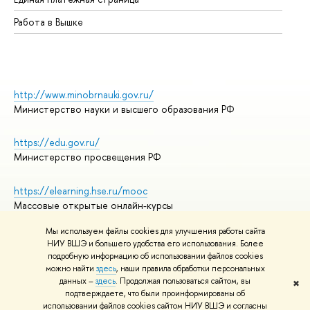
Работа в Вышке
http://www.minobrnauki.gov.ru/
Министерство науки и высшего образования РФ
https://edu.gov.ru/
Министерство просвещения РФ
https://elearning.hse.ru/mooc
Массовые открытые онлайн-курсы
Мы используем файлы cookies для улучшения работы сайта
НИУ ВШЭ и большего удобства его использования. Более
подробную информацию об использовании файлов cookies
© НИУ ВШЭ 1993–2026
Адреса и контакты
можно найти
здесь
, наши правила обработки персональных
Условия использования материалов
данных –
здесь
. Продолжая пользоваться сайтом, вы
✖
подтверждаете, что были проинформированы об
Политика конфиденциальности
использовании файлов cookies сайтом НИУ ВШЭ и согласны