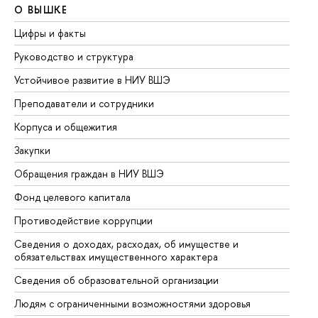
О ВЫШКЕ
О
Цифры и факты
Ли
Руководство и структура
До
Устойчивое развитие в НИУ ВШЭ
Ол
Преподаватели и сотрудники
Пр
Корпуса и общежития
Вы
Закупки
Пр
Обращения граждан в НИУ ВШЭ
Ас
Фонд целевого капитала
До
Противодействие коррупции
Це
Сведения о доходах, расходах, об имуществе и
Би
обязательствах имущественного характера
Об
Сведения об образовательной организации
Об
Людям с ограниченными возможностями здоровья