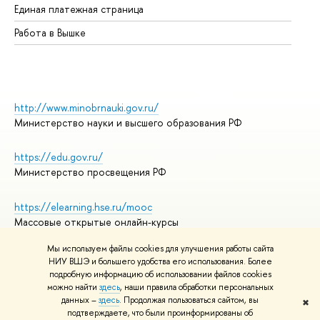
Единая платежная страница
Работа в Вышке
http://www.minobrnauki.gov.ru/
Министерство науки и высшего образования РФ
https://edu.gov.ru/
Министерство просвещения РФ
https://elearning.hse.ru/mooc
Массовые открытые онлайн-курсы
Мы используем файлы cookies для улучшения работы сайта
НИУ ВШЭ и большего удобства его использования. Более
подробную информацию об использовании файлов cookies
© НИУ ВШЭ 1993–2026
Адреса и контакты
можно найти
здесь
, наши правила обработки персональных
Условия использования материалов
данных –
здесь
. Продолжая пользоваться сайтом, вы
✖
подтверждаете, что были проинформированы об
Политика конфиденциальности