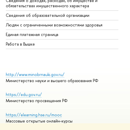
Сведения о доходах, расходах, об имуществе и
Би
обязательствах имущественного характера
Об
Сведения об образовательной организации
Об
Людям с ограниченными возможностями здоровья
Единая платежная страница
Работа в Вышке
http://www.minobrnauki.gov.ru/
Министерство науки и высшего образования РФ
https://edu.gov.ru/
Министерство просвещения РФ
https://elearning.hse.ru/mooc
Массовые открытые онлайн-курсы