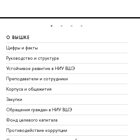
О ВЫШКЕ
О
Цифры и факты
Ли
Руководство и структура
До
Устойчивое развитие в НИУ ВШЭ
Ол
Преподаватели и сотрудники
Пр
Корпуса и общежития
Вы
Закупки
Пр
Обращения граждан в НИУ ВШЭ
Ас
Фонд целевого капитала
До
Противодействие коррупции
Це