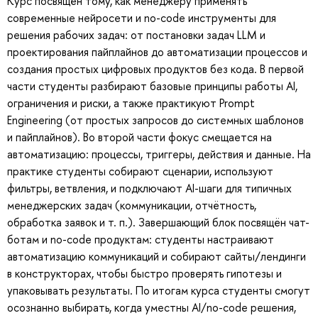
Курс посвящён тому, как менеджеру применять
современные нейросети и no-code инструменты для
решения рабочих задач: от постановки задач LLM и
проектирования пайплайнов до автоматизации процессов и
создания простых цифровых продуктов без кода. В первой
части студенты разбирают базовые принципы работы AI,
ограничения и риски, а также практикуют Prompt
Engineering (от простых запросов до системных шаблонов
и пайплайнов). Во второй части фокус смещается на
автоматизацию: процессы, триггеры, действия и данные. На
практике студенты собирают сценарии, используют
фильтры, ветвления, и подключают AI-шаги для типичных
менеджерских задач (коммуникации, отчётность,
обработка заявок и т. п.). Завершающий блок посвящён чат-
ботам и no-code продуктам: студенты настраивают
автоматизацию коммуникаций и собирают сайты/лендинги
в конструкторах, чтобы быстро проверять гипотезы и
упаковывать результаты. По итогам курса студенты смогут
осознанно выбирать, когда уместны AI/no-code решения,