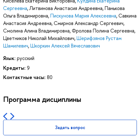
Киселева Екатерина Викторовна
,
Кулдина Екатерина
Сергеевна
,
Литвинова Анастасия Андреевна
,
Панькова
Ольга Владимировна
,
Пискунова Мария Алексеевна
,
Савкина
Анастасия Андреевна
,
Смирнов Александр Сергеевич
,
Смолина Алина Владимировна
,
Фролова Полина Сергеевна
,
Цветников Николай Михайлович
,
Шерифзянов Рустам
Шамилевич
,
Шкоркин Алексей Вячеславович
Язык:
русский
Кредиты:
9
Контактные часы:
80
Программа дисциплины
Задать вопрос