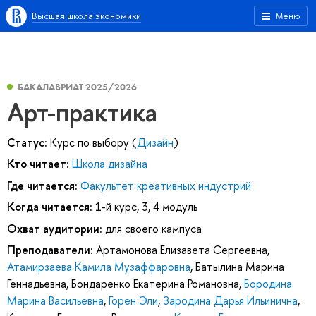
Высшая школа экономики
Меню
БАКАЛАВРИАТ 2025/2026
Арт-практика
Статус:
Курс по выбору (
Дизайн
)
Кто читает:
Школа дизайна
Где читается:
Факультет креативных индустрий
Когда читается:
1-й курс, 3, 4 модуль
Охват аудитории:
для своего кампуса
Преподаватели:
Артамонова Елизавета Сергеевна
,
Атамирзаева Камила Музаффаровна
,
Батылина Марина
Геннадьевна
,
Бондаренко Екатерина Романовна
,
Бородина
Марина Васильевна
,
Горен Эли
,
Зародина Дарья Ильинична
,