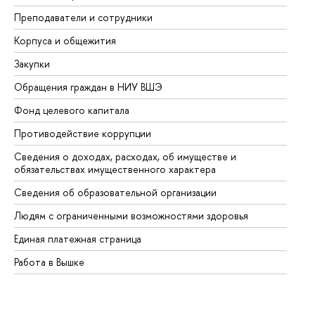
Преподаватели и сотрудники
Пр
Корпуса и общежития
Вы
Закупки
Пр
Обращения граждан в НИУ ВШЭ
Ас
Фонд целевого капитала
До
Противодействие коррупции
Це
Сведения о доходах, расходах, об имуществе и
Би
обязательствах имущественного характера
Об
Сведения об образовательной организации
Об
Людям с ограниченными возможностями здоровья
Единая платежная страница
Работа в Вышке