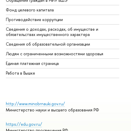
Обращения граждан в НИУ ВШЭ
Ас
Фонд целевого капитала
До
Противодействие коррупции
Це
Сведения о доходах, расходах, об имуществе и
Би
обязательствах имущественного характера
Об
Сведения об образовательной организации
Об
Людям с ограниченными возможностями здоровья
Единая платежная страница
Работа в Вышке
http://www.minobrnauki.gov.ru/
Министерство науки и высшего образования РФ
https://edu.gov.ru/
Министерство просвещения РФ