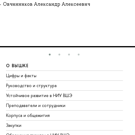
Овчинников Александр Алексеевич
О ВЫШКЕ
О
Цифры и факты
Ли
Руководство и структура
До
Устойчивое развитие в НИУ ВШЭ
Ол
Преподаватели и сотрудники
Пр
Корпуса и общежития
Вы
Закупки
Пр