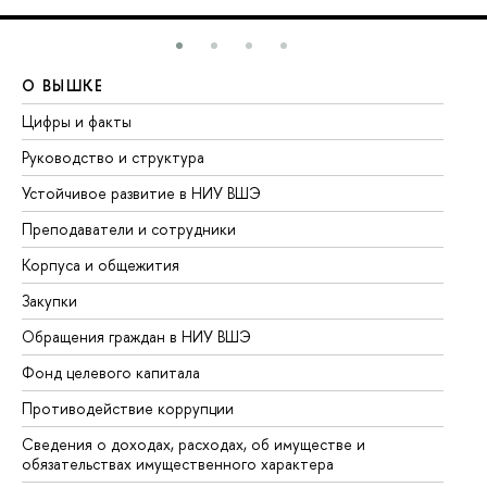
О ВЫШКЕ
О
Цифры и факты
Ли
Руководство и структура
До
Устойчивое развитие в НИУ ВШЭ
Ол
Преподаватели и сотрудники
Пр
Корпуса и общежития
Вы
Закупки
Пр
Обращения граждан в НИУ ВШЭ
Ас
Фонд целевого капитала
До
Противодействие коррупции
Це
Сведения о доходах, расходах, об имуществе и
Би
обязательствах имущественного характера
Об