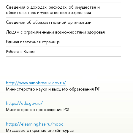
Сведения о доходах, расходах, об имуществе и
Би
обязательствах имущественного характера
Об
Сведения об образовательной организации
Об
Людям с ограниченными возможностями здоровья
Единая платежная страница
Работа в Вышке
http://www.minobrnauki.gov.ru/
Министерство науки и высшего образования РФ
https://edu.gov.ru/
Министерство просвещения РФ
https://elearning.hse.ru/mooc
Массовые открытые онлайн-курсы