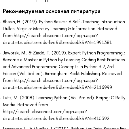
Рекомендуемая основная литература
Bhasin, H. (2019). Python Basics : A Self-Teaching Introduction.
Dulles, Virginia: Mercury Learning & Information. Retrieved
from http://search.ebscohost.com/login.aspx?
direct=true&site=eds-live&db=edsebk&AN=1991381
Jaworski, M., & Ziadé, T. (2019). Expert Python Programming, :
Become a Master in Python by Learning Coding Best Practices
and Advanced Programming Concepts in Python 3.7, 3rd
Edition (Vol. 3rd ed). Birmingham: Packt Publishing. Retrieved
from http://search.ebscohost.com/login.aspx?
direct=true&site=eds-live&db=edsebk&AN=2116999
Lutz, M. (2008). Learning Python (Vol. 3rd ed). Beijing: O’Reilly
Media. Retrieved from
http://search.ebscohost.com/login.aspx?
direct=true&site=eds-live&db=edsebk&AN=415392
Massaron, L., & Mueller, J. (2019). Python for Data Science For