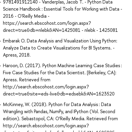
9781491912140 - Vanderplas, Jacob T. - Python Data
Science Handbook : Essential Tools for Working with Data -
2016 - O'Reilly Media -
https://search.ebscohost.com/login.aspx?
direct=true&db=nlebk&AN=1425081 - nlebk - 1425081
Embarak O. Data Analysis and Visualization Using Python:
Analyze Data to Create Visualizations for BI Systems. -
Apress, 2018.
Haroon, D. (2017). Python Machine Learning Case Studies :
Five Case Studies for the Data Scientist. [Berkeley, CA]:
Apress. Retrieved from
http://search.ebscohost.com/login.aspx?
direct=true&site=eds-live&db=edsebk&AN=1623520
McKinney, W. (2018). Python for Data Analysis : Data
Wrangling with Pandas, NumPy, and IPython (Vol. Second
edition). Sebastopol, CA: O’Reilly Media. Retrieved from
http://search.ebscohost.com/login.aspx?