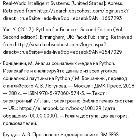
Real-World Intelligent Systems. [United States]: Apress.
Retrieved from http://search.ebscohost.com/login.aspx?
direct=true&site=eds-live&db=edsebk&AN=1667293
Yan, Y. (2017). Python for Finance - Second Edition (Vol.
Second edition). Birmingham, UK: Packt Publishing. Retrieved
from http://search.ebscohost.com/login.aspx?
direct=true&site=eds-live&db=edsebk&AN=1547029
Бонцанини, М. Анализ социальных медиа на Python.
Извлекайте и анализируйте данные из всех уголков
социальной паутины на Python / М. Бонцанини , перевод
с английского А. В. Логунова. — Москва : ДМК Пресс, 2018.
— 288 с. — ISBN 978-5-97060-574-5. — Текст :
электронный // Лань : электронно-библиотечная система.
— URL: https://e.lanbook.com/book/108129 (дата
обращения: 00.00.0000). — Режим доступа: для авториз.
пользователей.
Груздев, А. В. Прогнозное моделирование в IBM SPSS