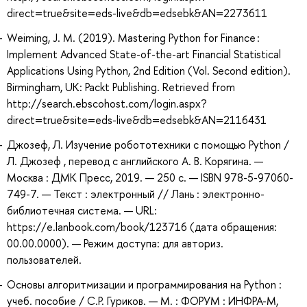
direct=true&site=eds-live&db=edsebk&AN=2273611
Weiming, J. M. (2019). Mastering Python for Finance :
Implement Advanced State-of-the-art Financial Statistical
Applications Using Python, 2nd Edition (Vol. Second edition).
Birmingham, UK: Packt Publishing. Retrieved from
http://search.ebscohost.com/login.aspx?
direct=true&site=eds-live&db=edsebk&AN=2116431
Джозеф, Л. Изучение робототехники с помощью Python /
Л. Джозеф , перевод с английского А. В. Корягина. —
Москва : ДМК Пресс, 2019. — 250 с. — ISBN 978-5-97060-
749-7. — Текст : электронный // Лань : электронно-
библиотечная система. — URL:
https://e.lanbook.com/book/123716 (дата обращения:
00.00.0000). — Режим доступа: для авториз.
пользователей.
Основы алгоритмизации и программирования на Python :
учеб. пособие / С.Р. Гуриков. — М. : ФОРУМ : ИНФРА-М,