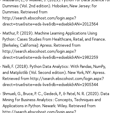
Dummies (Vol. 2nd edition). Hoboken, New Jersey: For
Dummies. Retrieved from
http://search.ebscohost.com/login.aspx?
direct=true&site=eds-live&db=edsebk&AN=2012364
Mathur, P. (2019). Machine Learning Applications Using
Python : Cases Studies From Healthcare, Retail, and Finance.
[Berkeley, California]: Apress. Retrieved from
http://search.ebscohost.com/login.aspx?
direct=true&site=eds-live&db=edsebk&AN=1982259
Nelli, F. (2018). Python Data Analytics : With Pandas, NumPy,
and Matplotlib (Vol. Second edition). New York, NY: Apress.
Retrieved from http://search.ebscohost.com/login.aspx?
direct=true&site=eds-live&db=edsebk&AN=1905344
Shmueli, G., Bruce, P. C., Gedeck, P., & Patel, N. R. (2020). Data
Mining for Business Analytics : Concepts, Techniques and
Applications in Python. Newark: Wiley. Retrieved from
http://search.ebscohost.com/login.aspx?