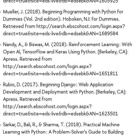
direct=true&site=eds-live&db=edsebk&AN=1605925
Mueller, J. (2018). Beginning Programming with Python For
Dummies (Vol. 2nd edition). Hoboken, NJ: For Dummies.
Retrieved from http://search.ebscohost.com/login.aspx?
direct=true&site=eds-live&db=edsebk&AN=1689584
Nandy, A., & Biswas, M. (2018). Reinforcement Learning : With
Open AI, TensorFlow and Keras Using Python. [Berkeley, CA]:
Apress. Retrieved from
http://search.ebscohost.com/login.aspx?
direct=true&site=eds-live&db=edsebk&AN=1651811
Rubio, D. (2017). Beginning Django : Web Application
Development and Deployment with Python. [Berkeley, CA]:
Apress. Retrieved from
http://search.ebscohost.com/login.aspx?
direct=true&site=eds-live&db=edsebk&AN=1623501
Sarkar, D., Bali, R., & Sharma, T. (2018). Practical Machine
Learning with Python : A Problem-Solver’s Guide to Building