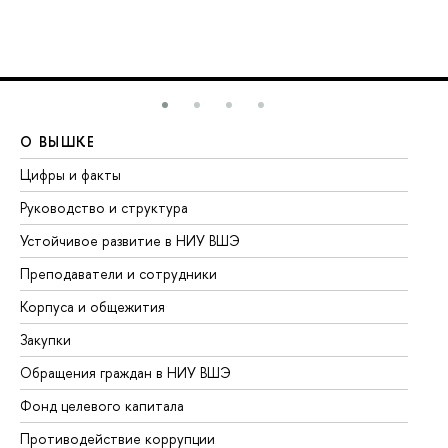
О ВЫШКЕ
О
Цифры и факты
Ли
Руководство и структура
До
Устойчивое развитие в НИУ ВШЭ
Ол
Преподаватели и сотрудники
Пр
Корпуса и общежития
Вы
Закупки
Пр
Обращения граждан в НИУ ВШЭ
Ас
Фонд целевого капитала
До
Противодействие коррупции
Це