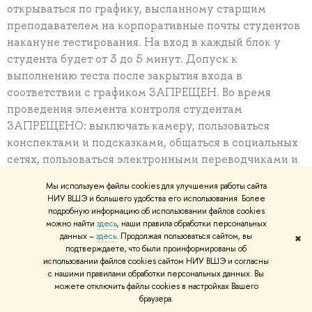
открываться по графику, высланному старшим
преподавателем на корпоративные почты студентов
накануне тестирования. На вход в каждый блок у
студента будет от 3 до 5 минут. Допуск к
выполнению теста после закрытия входа в
соответствии с графиком ЗАПРЕЩЕН. Во время
проведения элемента контроля студентам
ЗАПРЕЩЕНО: выключать камеру, пользоваться
конспектами и подсказками, общаться в социальных
сетях, пользоваться электронными переводчиками и
другими электронными средствами коммуникации,
Мы используем файлы cookies для улучшения работы сайта
общаться с другими людьми, находящимися в момент
НИУ ВШЭ и большего удобства его использования. Более
проведения теста рядом с ними. Кратковременным
подробную информацию об использовании файлов cookies
можно найти
здесь
, наши правила обработки персональных
нарушением связи во время элемента контроля
данных –
здесь
. Продолжая пользоваться сайтом, вы
✖
считается нарушение связи менее минуты.
подтверждаете, что были проинформированы об
Долговременным нарушением связи во время
использовании файлов cookies сайтом НИУ ВШЭ и согласны
с нашими правилами обработки персональных данных. Вы
элемента контроля считается нарушение минута и
можете отключить файлы cookies в настройках Вашего
более. При долговременном нарушении связи
браузера.
студент не может продолжить участие в элементе