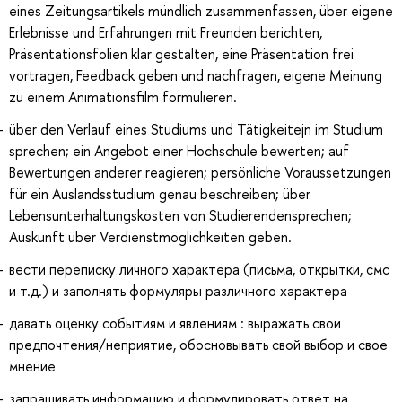
eines Zeitungsartikels mündlich zusammenfassen, über eigene
Erlebnisse und Erfahrungen mit Freunden berichten,
Präsentationsfolien klar gestalten, eine Präsentation frei
vortragen, Feedback geben und nachfragen, eigene Meinung
zu einem Animationsfilm formulieren.
über den Verlauf eines Studiums und Tätigkeitejn im Studium
sprechen; ein Angebot einer Hochschule bewerten; auf
Bewertungen anderer reagieren; persönliche Voraussetzungen
für ein Auslandsstudium genau beschreiben; über
Lebensunterhaltungskosten von Studierendensprechen;
Auskunft über Verdienstmöglichkeiten geben.
вести переписку личного характера (письма, открытки, смс
и т.д.) и заполнять формуляры различного характера
давать оценку событиям и явлениям : выражать свои
предпочтения/неприятие, обосновывать свой выбор и свое
мнение
запрашивать информацию и формулировать ответ на