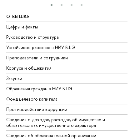
О ВЫШКЕ
О
Цифры и факты
Ли
Руководство и структура
До
Устойчивое развитие в НИУ ВШЭ
Ол
Преподаватели и сотрудники
Пр
Корпуса и общежития
Вы
Закупки
Пр
Обращения граждан в НИУ ВШЭ
Ас
Фонд целевого капитала
До
Противодействие коррупции
Це
Сведения о доходах, расходах, об имуществе и
Би
обязательствах имущественного характера
Об
Сведения об образовательной организации