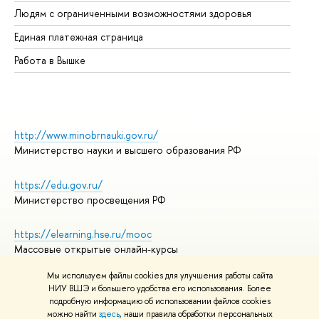
Об
Людям с ограниченными возможностями здоровья
Единая платежная страница
Работа в Вышке
http://www.minobrnauki.gov.ru/
Министерство науки и высшего образования РФ
https://edu.gov.ru/
Министерство просвещения РФ
https://elearning.hse.ru/mooc
Массовые открытые онлайн-курсы
Мы используем файлы cookies для улучшения работы сайта
НИУ ВШЭ и большего удобства его использования. Более
подробную информацию об использовании файлов cookies
© НИУ ВШЭ 1993–2026
Адреса и контакты
можно найти
здесь
, наши правила обработки персональных