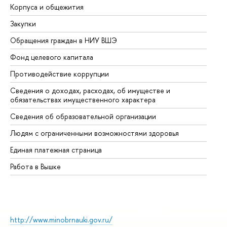
Корпуса и общежития
Вы
Закупки
Пр
Обращения граждан в НИУ ВШЭ
Ас
Фонд целевого капитала
До
Противодействие коррупции
Це
Сведения о доходах, расходах, об имуществе и
Би
обязательствах имущественного характера
Об
Сведения об образовательной организации
Об
Людям с ограниченными возможностями здоровья
Единая платежная страница
Работа в Вышке
http://www.minobrnauki.gov.ru/