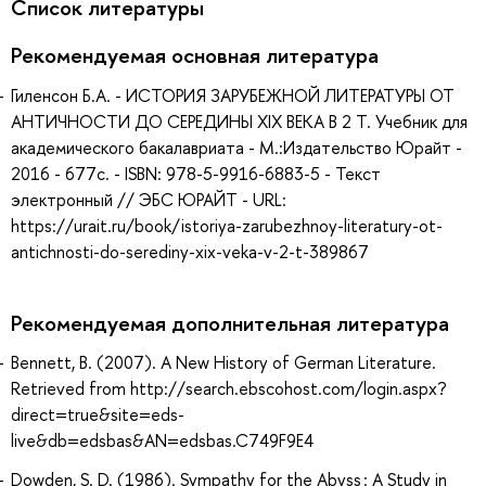
Список литературы
Рекомендуемая основная литература
Гиленсон Б.А. - ИСТОРИЯ ЗАРУБЕЖНОЙ ЛИТЕРАТУРЫ ОТ
АНТИЧНОСТИ ДО СЕРЕДИНЫ XIX ВЕКА В 2 Т. Учебник для
академического бакалавриата - М.:Издательство Юрайт -
2016 - 677с. - ISBN: 978-5-9916-6883-5 - Текст
электронный // ЭБС ЮРАЙТ - URL:
https://urait.ru/book/istoriya-zarubezhnoy-literatury-ot-
antichnosti-do-serediny-xix-veka-v-2-t-389867
Рекомендуемая дополнительная литература
Bennett, B. (2007). A New History of German Literature.
Retrieved from http://search.ebscohost.com/login.aspx?
direct=true&site=eds-
live&db=edsbas&AN=edsbas.C749F9E4
Dowden, S. D. (1986). Sympathy for the Abyss : A Study in