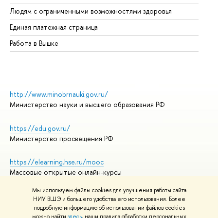
Об
Людям с ограниченными возможностями здоровья
Единая платежная страница
Работа в Вышке
http://www.minobrnauki.gov.ru/
Министерство науки и высшего образования РФ
https://edu.gov.ru/
Министерство просвещения РФ
https://elearning.hse.ru/mooc
Массовые открытые онлайн-курсы
Мы используем файлы cookies для улучшения работы сайта
НИУ ВШЭ и большего удобства его использования. Более
подробную информацию об использовании файлов cookies
© НИУ ВШЭ 1993–2026
Адреса и контакты
можно найти
здесь
, наши правила обработки персональных