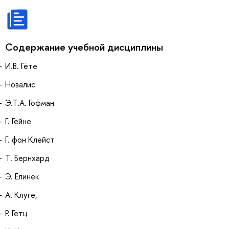
Содержание учебной дисциплины
И.В. Гёте
Новалис
Э.Т.А. Гофман
Г. Гейне
Г. фон Клейст
Т. Бернхард
Э. Елинек
А. Клуге,
Р. Гетц