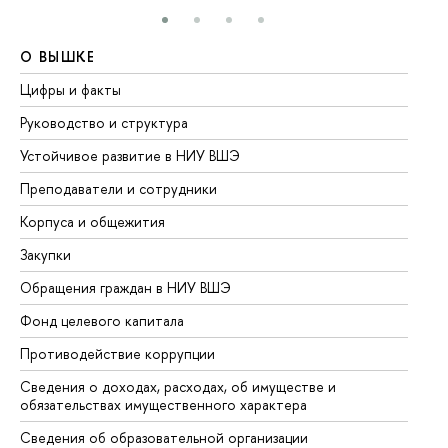
О ВЫШКЕ
О
Цифры и факты
Ли
Руководство и структура
До
Устойчивое развитие в НИУ ВШЭ
Ол
Преподаватели и сотрудники
Пр
Корпуса и общежития
Вы
Закупки
Пр
Обращения граждан в НИУ ВШЭ
Ас
Фонд целевого капитала
До
Противодействие коррупции
Це
Сведения о доходах, расходах, об имуществе и
Би
обязательствах имущественного характера
Об
Сведения об образовательной организации