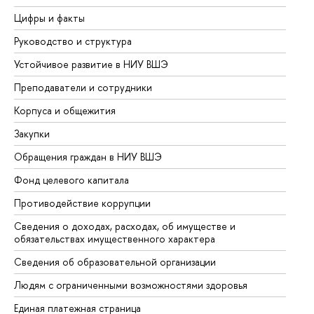
Цифры и факты
Ли
Руководство и структура
До
Устойчивое развитие в НИУ ВШЭ
Ол
Преподаватели и сотрудники
Пр
Корпуса и общежития
Вы
Закупки
Пр
Обращения граждан в НИУ ВШЭ
Ас
Фонд целевого капитала
До
Противодействие коррупции
Це
Сведения о доходах, расходах, об имуществе и
Би
обязательствах имущественного характера
Об
Сведения об образовательной организации
Об
Людям с ограниченными возможностями здоровья
Единая платежная страница