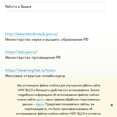
Работа в Вышке
http://www.minobrnauki.gov.ru/
Министерство науки и высшего образования РФ
https://edu.gov.ru/
Министерство просвещения РФ
https://elearning.hse.ru/mooc
Массовые открытые онлайн-курсы
Мы используем файлы cookies для улучшения работы сайта
НИУ ВШЭ и большего удобства его использования. Более
подробную информацию об использовании файлов cookies
© НИУ ВШЭ 1993–2026
Адреса и контакты
можно найти
здесь
, наши правила обработки персональных
Условия использования материалов
данных –
здесь
. Продолжая пользоваться сайтом, вы
✖
подтверждаете, что были проинформированы об
Политика конфиденциальности
использовании файлов cookies сайтом НИУ ВШЭ и согласны
Правила применения рекомендательных технологий в НИУ ВШЭ