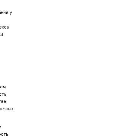
ание у
екса
ми
щем
сть
тве
ложных
м
ость