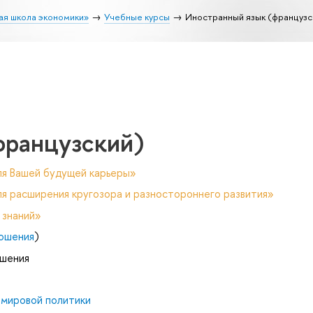
ая школа экономики»
Учебные курсы
Иностранный язык (французс
французский)
ля Вашей будущей карьеры»
я расширения кругозора и разностороннего развития»
 знаний»
ошения
)
ошения
 мировой политики