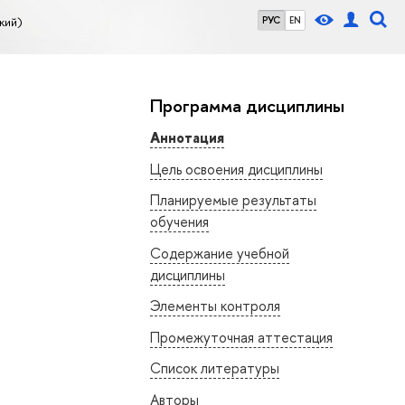
кий)
РУС
EN
Программа дисциплины
Аннотация
Цель освоения дисциплины
Планируемые результаты
обучения
Содержание учебной
дисциплины
Элементы контроля
Промежуточная аттестация
Список литературы
Авторы