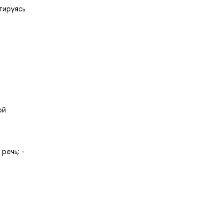
тируясь
ой
речь; -