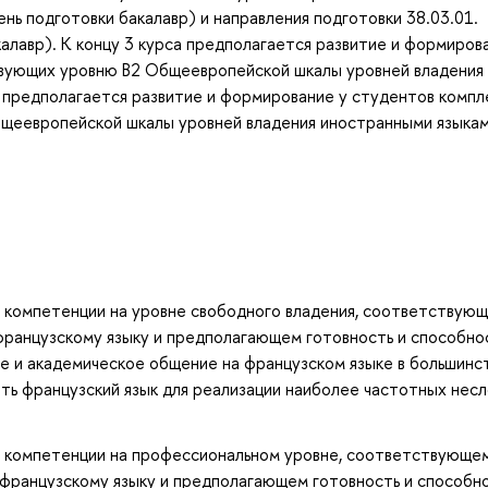
ь подготовки бакалавр) и направления подготовки 38.03.01.
алавр). К концу 3 курса предполагается развитие и формиров
твующих уровню B2 Общеевропейской шкалы уровней владения
а предполагается развитие и формирование у студентов компл
щеевропейской шкалы уровней владения иностранными языка
ой компетенции на уровне свободного владения, соответствую
французскому языку и предполагающем готовность и способно
е и академическое общение на французском языке в большинс
ать французский язык для реализации наиболее частотных нес
ой компетенции на профессиональном уровне, соответствующе
французскому языку и предполагающем готовность и способн