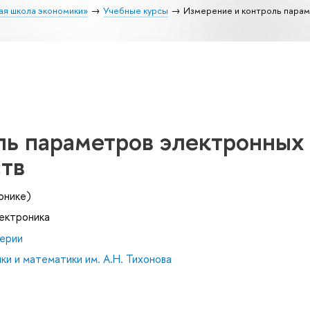
ая школа экономики»
Учебные курсы
Измерение и контроль парам
ль параметров электронных
ств
онике)
лектроника
ерии
и и математики им. А.Н. Тихонова