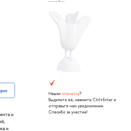
прос
Нашли
опечатку
?
Выделите её, нажмите Ctrl+Enter и
отправьте нам уведомление.
Спасибо за участие!
ента и
ей,
ка и