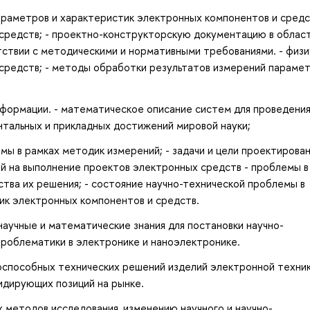
араметров и характеристик электронных компонентов и средст
средств; - проектно-конструкторскую документацию в облас
ствии с методическими и нормативными требованиями. - физи
средств; - методы обработки результатов измерений параме
нформации. - математическое описание систем для проведени
нтальных и прикладных достижений мировой науки;
мы в рамках методик измерений; - задачи и цели проектирован
ий на выполнение проектов электронных средств - проблемы в
тва их решения; - состояние научно-технической проблемы в
ик электронных компонентов и средств.
аучные и математические знания для постановки научно-
 проблематики в электронике и наноэлектронике.
оспособных технических решений изделий электронной техник
идирующих позиций на рынке.
 методов исследования, изменению научного и научно-