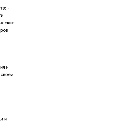
в; -
ти
ческие
тров
я
ия и
 своей
и и