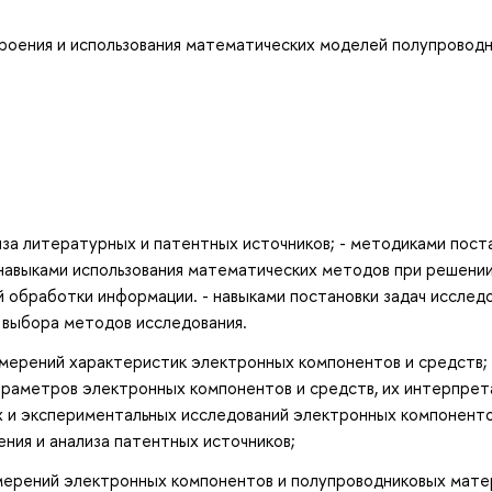
троения и использования математических моделей полупровод
иза литературных и патентных источников; - методиками пост
 навыками использования математических методов при решени
й обработки информации. - навыками постановки задач исследо
 выбора методов исследования.
змерений характеристик электронных компонентов и средств; 
араметров электронных компонентов и средств, их интерпрет
х и экспериментальных исследований электронных компоненто
ения и анализа патентных источников;
мерений электронных компонентов и полупроводниковых мате