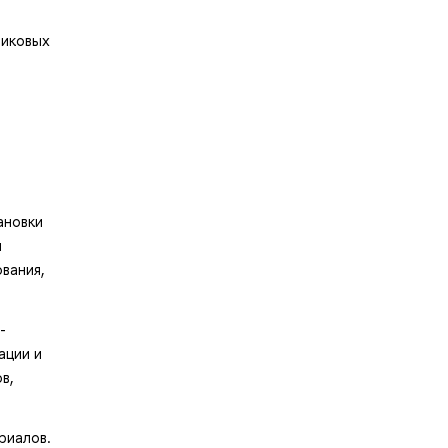
никовых
ановки
и
вания,
-
ации и
в,
риалов.