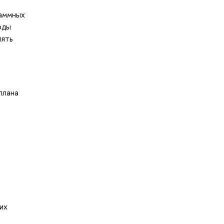
раммных
оды
лять
плана
их