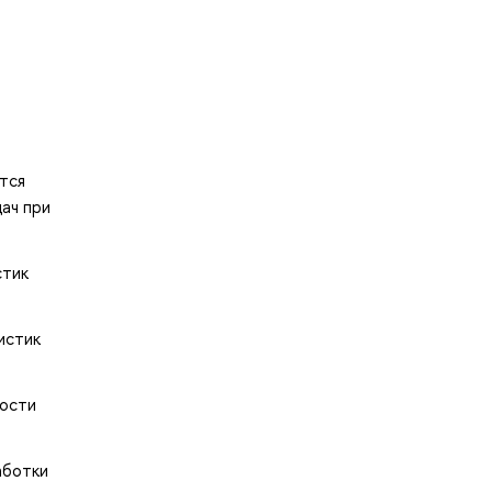
тся
ач при
стик
истик
ности
аботки