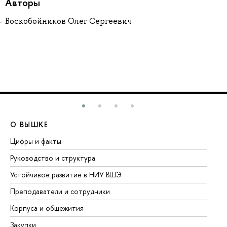
Авторы
Воскобойников Олег Сергеевич
О ВЫШКЕ
О
Цифры и факты
Ли
Руководство и структура
До
Устойчивое развитие в НИУ ВШЭ
Ол
Преподаватели и сотрудники
Пр
Корпуса и общежития
Вы
Закупки
Пр