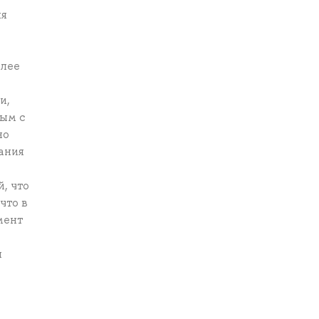
ля
олее
и,
ным с
но
ания
, что
что в
мент
я