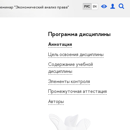
еминар "Экономический анализ права"
РУС
EN
Программа дисциплины
Аннотация
Цель освоения дисциплины
Содержание учебной
дисциплины
Элементы контроля
Промежуточная аттестация
Авторы