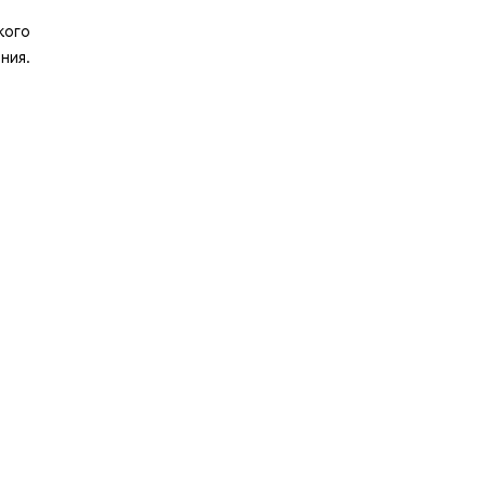
кого
ния.