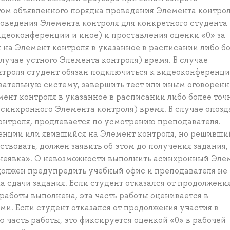
ом объявленного порядка проведения Элемента контро
оведения Элемента контроля для конкретного студента
идеоконференции и иное) и проставления оценки «0» за
я на Элемент контроля в указанное в расписании либо б
лучае устного Элемента контроля) время. В случае
троля студент обязан подключиться к видеоконференци
вательную систему, завершить тест или иным оговорен
ент контроля в указанное в расписании либо более точ
синхронного Элемента контроля) время. В случае опозд
онтроля, продлевается по усмотрению преподавателя.
нции или явившийся на Элемент контроля, но решивший
ствовать, должен заявить об этом до получения задания, 
неявка». О невозможности выполнить асинхронный Эле
 должен предупредить учебный офис и преподавателя не
а сдачи задания. Если студент отказался от продолжени
 работы выполнена, эта часть работы оценивается в
и. Если студент отказался от продолжения участия в
 часть работы, это фиксируется оценкой «0» в рабочей