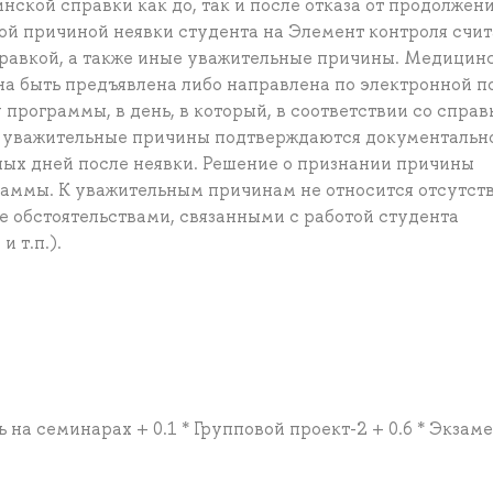
нской справки как до, так и после отказа от продолжен
ой причиной неявки студента на Элемент контроля счи
равкой, а также иные уважительные причины. Медицин
на быть предъявлена либо направлена по электронной п
программы, в день, в который, в соответствии со справ
е уважительные причины подтверждаются документальн
ых дней после неявки. Решение о признании причины
аммы. К уважительным причинам не относится отсутст
е обстоятельствами, связанными с работой студента
 т.п.).
ь на семинарах + 0.1 * Групповой проект-2 + 0.6 * Экзам