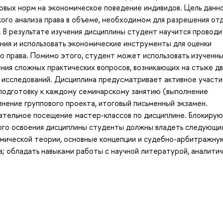
овых норм на экономическое поведение индивидов. Цель данн
кого анализа права в объеме, необходимом для разрешения от
 В результате изучения дисциплины студент научится проводи
ания и использовать экономические инструменты для оценки
о права. Помимо этого, студент может использовать изученн
ния сложных практических вопросов, возникающих на стыке д
х исследований. Дисциплина предусматривает активное участ
 подготовку к каждому семинарскому занятию (выполнение
лнение группового проекта, итоговый письменный экзамен.
зательное посещение мастер-классов по дисциплине. Блокиру
ого освоения дисциплины студенты должны владеть следующи
омической теории, основные концепции и судебно-арбитражну
а; обладать навыками работы с научной литературой, аналити