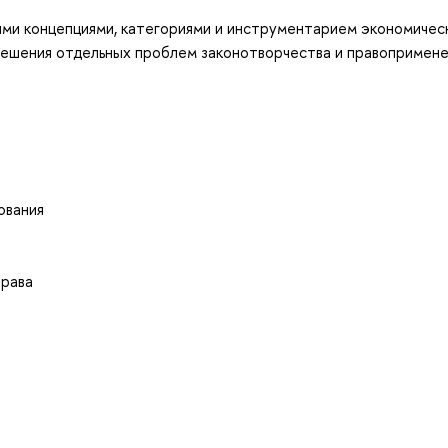
ыми концепциями, категориями и инструментарием экономичес
решения отдельных проблем законотворчества и правопримене
ования
права