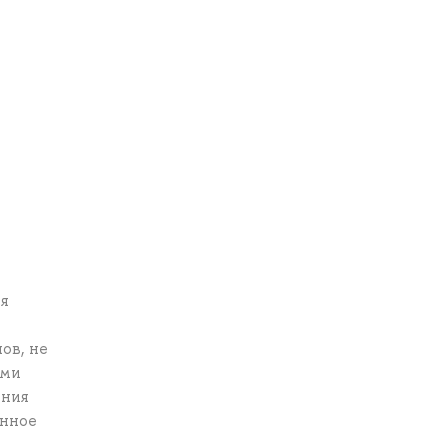
ся
ов, не
ыми
ения
енное