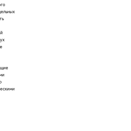
ого
дельных
ть
ый
вух
ие
ющие
ми
ю
ческими