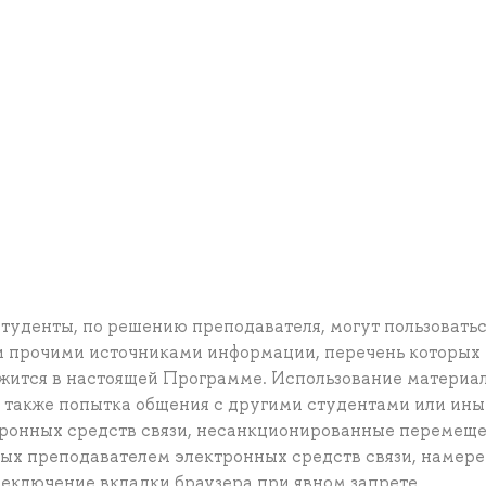
туденты, по решению преподавателя, могут пользовать
 прочими источниками информации, перечень которых
жится в настоящей Программе. Использование материал
 также попытка общения с другими студентами или ин
тронных средств связи, несанкционированные перемещ
ных преподавателем электронных средств связи, намер
еключение вкладки браузера при явном запрете