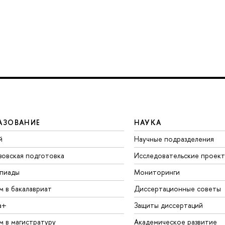
АЗОВАНИЕ
НАУКА
й
Научные подразделения
зовская подготовка
Исследовательские проек
пиады
Мониторинги
м в бакалавриат
Диссертационные советы
а+
Защиты диссертаций
м в магистратуру
Академическое развитие