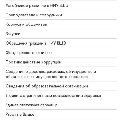
Устойчивое развитие в НИУ ВШЭ
Ол
Преподаватели и сотрудники
Пр
Корпуса и общежития
Вы
Закупки
Пр
Обращения граждан в НИУ ВШЭ
Ас
Фонд целевого капитала
До
Противодействие коррупции
Це
Сведения о доходах, расходах, об имуществе и
Би
обязательствах имущественного характера
Об
Сведения об образовательной организации
Об
Людям с ограниченными возможностями здоровья
Единая платежная страница
Работа в Вышке