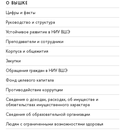
О ВЫШКЕ
О
Цифры и факты
Ли
Руководство и структура
До
Устойчивое развитие в НИУ ВШЭ
Ол
Преподаватели и сотрудники
Пр
Корпуса и общежития
Вы
Закупки
Пр
Обращения граждан в НИУ ВШЭ
Ас
Фонд целевого капитала
До
Противодействие коррупции
Це
Сведения о доходах, расходах, об имуществе и
Би
обязательствах имущественного характера
Об
Сведения об образовательной организации
Об
Людям с ограниченными возможностями здоровья