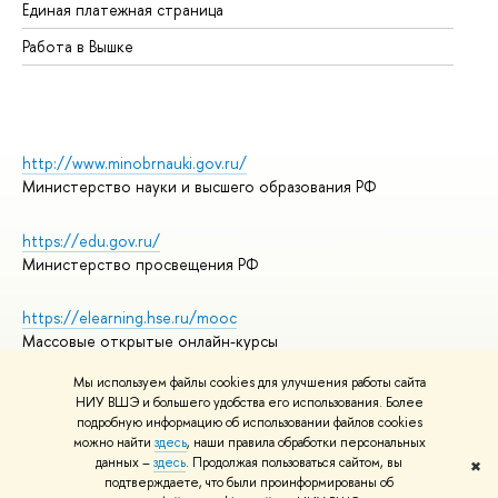
Единая платежная страница
Работа в Вышке
http://www.minobrnauki.gov.ru/
Министерство науки и высшего образования РФ
https://edu.gov.ru/
Министерство просвещения РФ
https://elearning.hse.ru/mooc
Массовые открытые онлайн-курсы
Мы используем файлы cookies для улучшения работы сайта
НИУ ВШЭ и большего удобства его использования. Более
подробную информацию об использовании файлов cookies
© НИУ ВШЭ 1993–2026
Адреса и контакты
можно найти
здесь
, наши правила обработки персональных
Условия использования материалов
данных –
здесь
. Продолжая пользоваться сайтом, вы
✖
подтверждаете, что были проинформированы об
Политика конфиденциальности