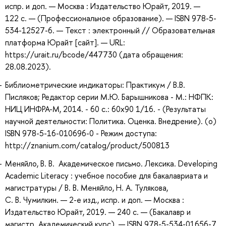
испр. и доп. — Москва : Издательство Юрайт, 2019. —
122 с. — (Профессиональное образование). — ISBN 978-5-
534-12527-6. — Текст : электронный // Образовательная
платформа Юрайт [сайт]. — URL:
https://urait.ru/bcode/447730 (дата обращения:
28.08.2023).
Библиометрические индикаторы: Практикум / В.В.
Писляков; Редактор серии М.Ю. Барышникова - М.: НФПК:
НИЦ ИНФРА-М, 2014. - 60 с.: 60x90 1/16. - (Результаты
научной деятельности: Политика. Оценка. Внедрение). (о)
ISBN 978-5-16-010696-0 - Режим доступа:
http://znanium.com/catalog/product/500813
Меняйло, В. В. Академическое письмо. Лексика. Developing
Academic Literacy : учебное пособие для бакалавриата и
магистратуры / В. В. Меняйло, Н. А. Тулякова,
С. В. Чумилкин. — 2-е изд., испр. и доп. — Москва :
Издательство Юрайт, 2019. — 240 с. — (Бакалавр и
магистр. Академический курс). — ISBN 978-5-534-01656-7.