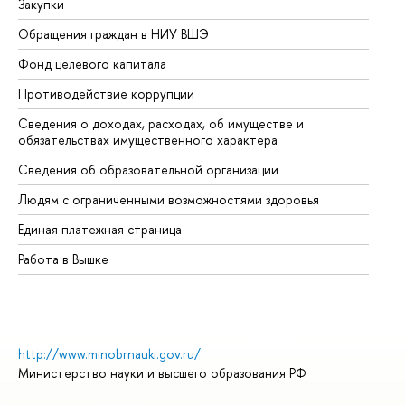
Закупки
Пр
Обращения граждан в НИУ ВШЭ
Ас
Фонд целевого капитала
До
Противодействие коррупции
Це
Сведения о доходах, расходах, об имуществе и
Би
обязательствах имущественного характера
Об
Сведения об образовательной организации
Об
Людям с ограниченными возможностями здоровья
Единая платежная страница
Работа в Вышке
http://www.minobrnauki.gov.ru/
Министерство науки и высшего образования РФ