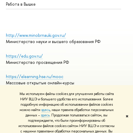
Работа в Вышке
http://www.minobrnauki.gov.ru/
Министерство науки и высшего образования РФ
https://edu.gov.ru/
Министерство просвещения РФ
https://elearning.hse.ru/mooc
Массовые открытые онлайн-курсы
Мы используем файлы cookies для улучшения работы сайта
НИУ ВШЭ и большего удобства его использования. Более
подробную информацию об использовании файлов cookies
© НИУ ВШЭ 1993–2026
Адреса и контакты
можно найти
здесь
, наши правила обработки персональных
Условия использования материалов
данных –
здесь
. Продолжая пользоваться сайтом, вы
✖
подтверждаете, что были проинформированы об
Политика конфиденциальности
использовании файлов cookies сайтом НИУ ВШЭ и согласны
Правила применения рекомендательных технологий в НИУ ВШЭ
с нашими правилами обработки персональных данных. Вы