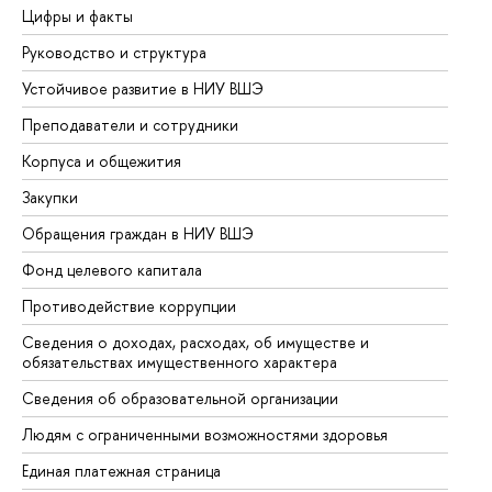
Цифры и факты
Ли
Руководство и структура
До
Устойчивое развитие в НИУ ВШЭ
Ол
Преподаватели и сотрудники
Пр
Корпуса и общежития
Вы
Закупки
Пр
Обращения граждан в НИУ ВШЭ
Ас
Фонд целевого капитала
До
Противодействие коррупции
Це
Сведения о доходах, расходах, об имуществе и
Би
обязательствах имущественного характера
Об
Сведения об образовательной организации
Об
Людям с ограниченными возможностями здоровья
Единая платежная страница