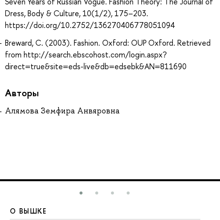
Seven Years of Russian Vogue. Fashion Theory: The Journal of
Dress, Body & Culture, 10(1/2), 175–203.
https://doi.org/10.2752/136270406778051094
Breward, C. (2003). Fashion. Oxford: OUP Oxford. Retrieved
from http://search.ebscohost.com/login.aspx?
direct=true&site=eds-live&db=edsebk&AN=811690
Авторы
Алямова Земфира Анвяровна
О ВЫШКЕ
О