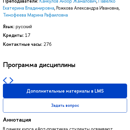
Преподаватели:
Канкулов Анзор Жамалович
,
Павелко
Екатерина Владимировна
,
Рожкова Александра Ивановна
,
Тимофеева Марина Рафаиловна
Язык:
русский
Кредиты:
17
Контактные часы:
276
Программа дисциплины
Дополнительные материалы в LMS
Задать вопрос
Аннотация
В рамках курса «Арт-практика» студенты осваивают