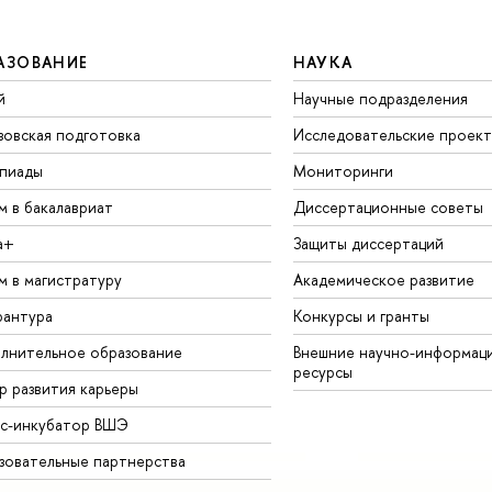
АЗОВАНИЕ
НАУКА
й
Научные подразделения
зовская подготовка
Исследовательские проек
пиады
Мониторинги
м в бакалавриат
Диссертационные советы
а+
Защиты диссертаций
м в магистратуру
Академическое развитие
рантура
Конкурсы и гранты
лнительное образование
Внешние научно-информац
ресурсы
р развития карьеры
ес-инкубатор ВШЭ
зовательные партнерства