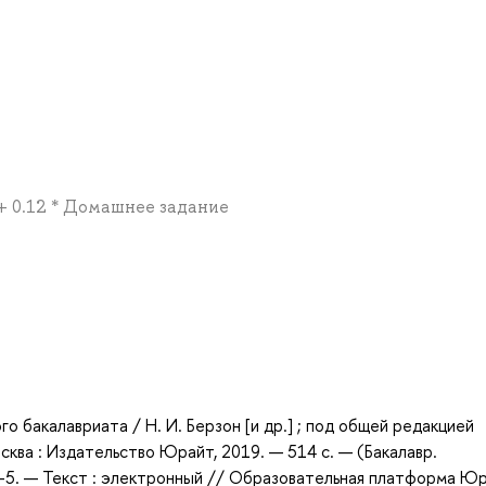
 + 0.12 * Домашнее задание
а
го бакалавриата / Н. И. Берзон [и др.] ; под общей редакцией
осква : Издательство Юрайт, 2019. — 514 с. — (Бакалавр.
6-5. — Текст : электронный // Образовательная платформа Ю