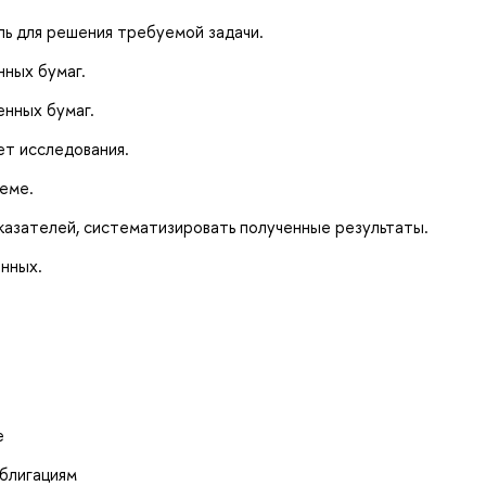
ь для решения требуемой задачи.
нных бумаг.
нных бумаг.
ет исследования.
еме.
казателей, систематизировать полученные результаты.
нных.
е
облигациям