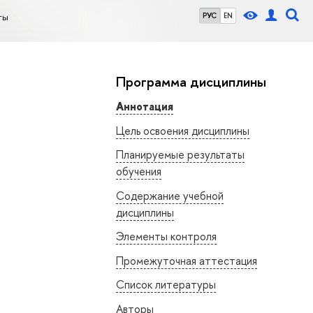
ты
РУС
EN
Программа дисциплины
Аннотация
Цель освоения дисциплины
Планируемые результаты
обучения
Содержание учебной
дисциплины
Элементы контроля
Промежуточная аттестация
Список литературы
Авторы