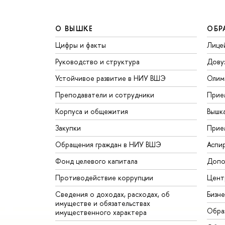
О ВЫШКЕ
ОБР
Цифры и факты
Лице
Руководство и структура
Дову
Устойчивое развитие в НИУ ВШЭ
Олим
Преподаватели и сотрудники
Прие
Корпуса и общежития
Вышк
Закупки
Прие
Обращения граждан в НИУ ВШЭ
Аспи
Фонд целевого капитала
Допо
Противодействие коррупции
Цент
Сведения о доходах, расходах, об
Бизн
имуществе и обязательствах
Обра
имущественного характера