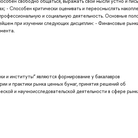
пособен свободно общаться, выражать свои мысли устно и пис
ках; - Способен критически оценивать и переосмыслять накопл
 профессиональную и социальную деятельность. Основные пол
ейшем при изучении следующих дисциплин: - Финансовые рынк
мента.
ки и институты” являются формирование у бакалавров
ии и практики рынка ценных бумаг, принятия решений об
ической и научноисследовательской деятельности в сфере рынк