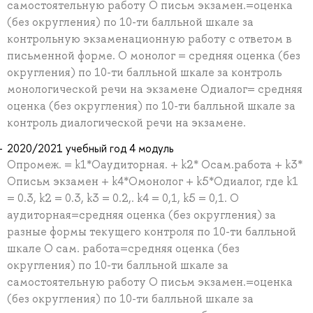
самостоятельную работу О письм экзамен.=оценка
(без округления) по 10-ти балльной шкале за
контрольную экзаменационную работу с ответом в
письменной форме. О монолог = средняя оценка (без
округления) по 10-ти балльной шкале за контроль
монологической речи на экзамене Одиалог= средняя
оценка (без округления) по 10-ти балльной шкале за
контроль диалогической речи на экзамене.
2020/2021 учебный год 4 модуль
Опромеж. = k1*Оаудиторная. + k2* Осам.работа + k3*
Описьм экзамен + k4*Омонолог + k5*Одиалог, где k1
= 0.3, k2 = 0.3, k3 = 0.2,. k4 = 0,1, k5 = 0,1. О
аудиторная=cредняя оценка (без округления) за
разные формы текущего контроля по 10-ти балльной
шкале О сам. работа=средняя оценка (без
округления) по 10-ти балльной шкале за
самостоятельную работу О письм экзамен.=оценка
(без округления) по 10-ти балльной шкале за