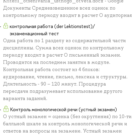
Kriterii_otsenivania_ustnogo_otveta.docx - Google
Документы Средневзвешенное всех оценок по
контрольному периоду входит в расчет О аудиторная
контрольная работа (der Lektionstest)/
экзаменационный тест
Одна работа по 1 разделу из содержательной части
дисциплины. Сумма всех оценок по контрольному
периоду входит в расчет О письменный экзамен.
Проводится на последнем занятии в модуле.
Контрольная работа состоит из 4 блоков:
аудирование, чтение, письмо, лексика и структуры.
Длительность - 90 – 120 минут. Процедура
пересдачи подразумевает использование другого
варианта заданий.
Контроль монологической речи (устный экзамен)
О устный экзамен = оценка (без округления) по 10-ти
балльной шкале за контроль монологической речи и
ответов на вопросы на экзамене. Устный экзамен