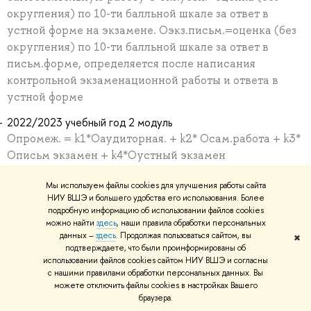
округления) по 10-ти балльной шкале за ответ в
устной форме на экзамене. Оэкз.письм.=оценка (без
округления) по 10-ти балльной шкале за ответ в
письм.форме, определяется после написания
контрольной экзаменационной работы и ответа в
устной форме
2022/2023 учебный год 2 модуль
Опромеж. = k1*Оаудиторная. + k2* Осам.работа + k3*
Описьм экзамен + k4*Oустный экзамен
+k5*Ореферирование публицистического текста, где
Мы используем файлы cookies для улучшения работы сайта
k1 = 0.3, k2 = 0.3, k3 = 0.2, k4 = 0,1, k5=0,1. О
НИУ ВШЭ и большего удобства его использования. Более
аудиторная=cредняя оценка (без округления) за
подробную информацию об использовании файлов cookies
разные формы текущего контроля по 10-ти балльной
можно найти
здесь
, наши правила обработки персональных
данных –
здесь
. Продолжая пользоваться сайтом, вы
шкале О сам. работа=средняя оценка (без
✖
подтверждаете, что были проинформированы об
округления) по 10-ти балльной шкале за
использовании файлов cookies сайтом НИУ ВШЭ и согласны
самостоятельную работу О письм экзамен.=оценка
с нашими правилами обработки персональных данных. Вы
можете отключить файлы cookies в настройках Вашего
(без округления) по 10-ти балльной шкале за
браузера.
контрольную экзаменационную работу с ответом в