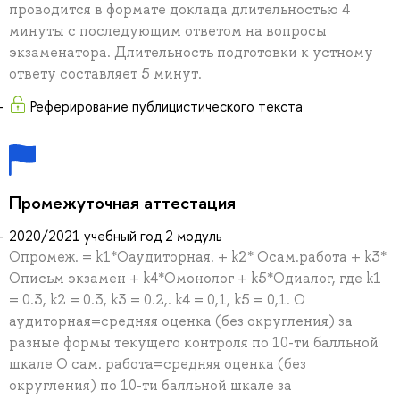
проводится в формате доклада длительностью 4
минуты с последующим ответом на вопросы
экзаменатора. Длительность подготовки к устному
ответу составляет 5 минут.
Реферирование публицистического текста
Промежуточная аттестация
2020/2021 учебный год 2 модуль
Опромеж. = k1*Оаудиторная. + k2* Осам.работа + k3*
Описьм экзамен + k4*Омонолог + k5*Одиалог, где k1
= 0.3, k2 = 0.3, k3 = 0.2,. k4 = 0,1, k5 = 0,1. О
аудиторная=cредняя оценка (без округления) за
разные формы текущего контроля по 10-ти балльной
шкале О сам. работа=средняя оценка (без
округления) по 10-ти балльной шкале за