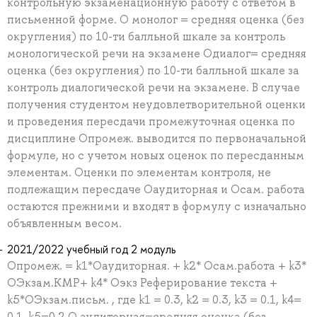
контрольную экзаменационную работу с ответом в
письменной форме. О монолог = средняя оценка (без
округления) по 10-ти балльной шкале за контроль
монологической речи на экзамене Одиалог= средняя
оценка (без округления) по 10-ти балльной шкале за
контроль диалогической речи на экзамене. В случае
получения студентом неудовлетворительной оценки
и проведения пересдачи промежуточная оценка по
дисциплине Опромеж. выводится по первоначальной
формуле, но с учетом новых оценок по пересданным
элементам. Оценки по элементам контроля, не
подлежащим пересдаче Оаудиторная и Осам. работа
остаются прежними и входят в формулу с изначально
объявленным весом.
2021/2022 учебный год 2 модуль
Опромеж. = k1*Оаудиторная. + k2* Осам.работа + k3*
ОЭкзам.КМР+ k4* Oэкз Реферирование текста +
k5*ОЭкзам.письм. , где k1 = 0.3, k2 = 0.3, k3 = 0.1, k4=
0,1, k5=0.2 О аудиторная=cредняя оценка (без