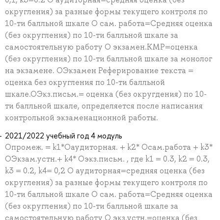
округления) за разные формы текущего контроля по
10-ти балльной шкале О сам. работа=Средняя оценка
(без округления) по 10-ти балльной шкале за
самостоятельную работу О экзамен.КМР=оценка
(без округления) по 10-ти балльной шкале за монолог
на экзамене. ОЭкзамен Реферирование текста =
оценка без округления по 10-ти балльной
шкале.ОЭкз.письм.= оценка (без округдения) по 10-
ти балльной шкале, определяется после написания
контрольной экзаменационной работы.
2021/2022 учебный год 4 модуль
Опромеж. = k1*Оаудиторная. + k2* Осам.работа + k3*
ОЭкзам.устн.+ k4* Oэкз.письм. , где k1 = 0.3, k2 = 0.3,
k3 = 0.2, k4= 0,2 О аудиторная=cредняя оценка (без
округления) за разные формы текущего контроля по
10-ти балльной шкале О сам. работа=Средняя оценка
(без округления) по 10-ти балльной шкале за
самостоятельную работу О экз.устн.=оценка (без