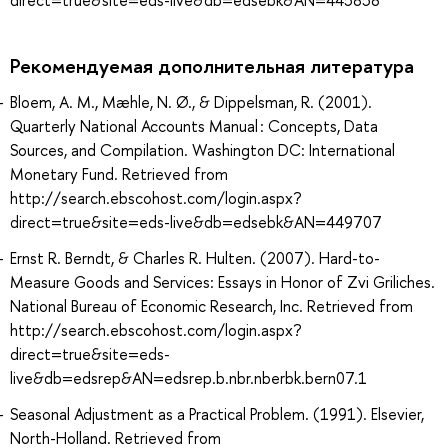
Рекомендуемая дополнительная литература
Bloem, A. M., Mæhle, N. Ø., & Dippelsman, R. (2001).
Quarterly National Accounts Manual : Concepts, Data
Sources, and Compilation. Washington DC: International
Monetary Fund. Retrieved from
http://search.ebscohost.com/login.aspx?
direct=true&site=eds-live&db=edsebk&AN=449707
Ernst R. Berndt, & Charles R. Hulten. (2007). Hard-to-
Measure Goods and Services: Essays in Honor of Zvi Griliches.
National Bureau of Economic Research, Inc. Retrieved from
http://search.ebscohost.com/login.aspx?
direct=true&site=eds-
live&db=edsrep&AN=edsrep.b.nbr.nberbk.bern07.1
Seasonal Adjustment as a Practical Problem. (1991). Elsevier,
North-Holland. Retrieved from