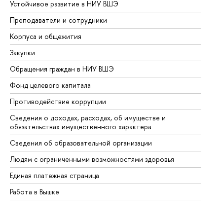
Устойчивое развитие в НИУ ВШЭ
Ол
Преподаватели и сотрудники
Пр
Корпуса и общежития
Вы
Закупки
Пр
Обращения граждан в НИУ ВШЭ
Ас
Фонд целевого капитала
До
Противодействие коррупции
Це
Сведения о доходах, расходах, об имуществе и
Би
обязательствах имущественного характера
Об
Сведения об образовательной организации
Об
Людям с ограниченными возможностями здоровья
Единая платежная страница
Работа в Вышке