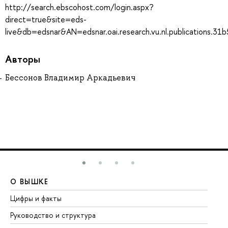
http://search.ebscohost.com/login.aspx?
direct=true&site=eds-
live&db=edsnar&AN=edsnar.oai.research.vu.nl.publications.
Авторы
Бессонов Владимир Аркадьевич
О ВЫШКЕ
О
Цифры и факты
Ли
Руководство и структура
До