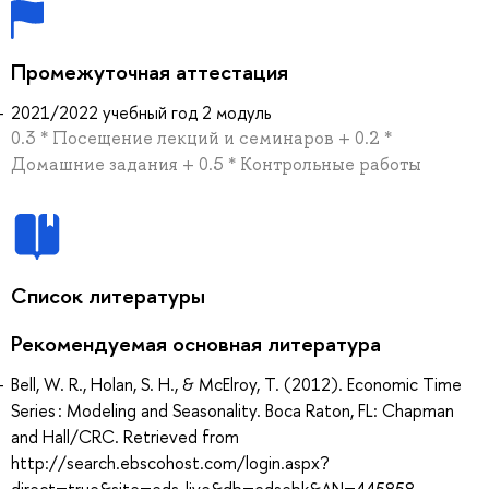
Промежуточная аттестация
2021/2022 учебный год 2 модуль
0.3 * Посещение лекций и семинаров + 0.2 *
Домашние задания + 0.5 * Контрольные работы
Список литературы
Рекомендуемая основная литература
Bell, W. R., Holan, S. H., & McElroy, T. (2012). Economic Time
Series : Modeling and Seasonality. Boca Raton, FL: Chapman
and Hall/CRC. Retrieved from
http://search.ebscohost.com/login.aspx?
direct=true&site=eds-live&db=edsebk&AN=445858