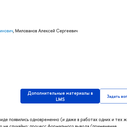
инович
,
Милованов Алексей Сергеевич
Дополнительные материалы в
Задать во
LMS
виде появились одновременно (и даже в работах одних и тех 
это не случайно: процесс формального вывода (применение