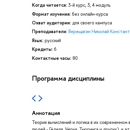
Когда читается:
3-й курс, 3, 4 модуль
Формат изучения:
без онлайн-курса
Охват аудитории:
для своего кампуса
Преподаватели:
Верещагин Николай Констант
Язык:
русский
Кредиты:
6
Контактные часы:
80
Программа дисциплины
Аннотация
Теория вычислений и логика в их современном 
людей - Гёделя, Чёрча, Тьюринга и других), и 