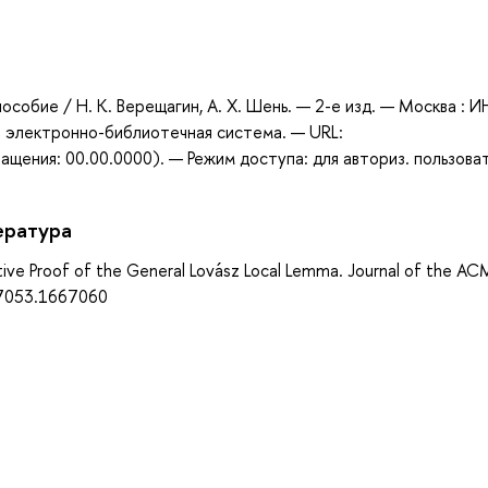
а
пособие / Н. К. Верещагин, А. Х. Шень. — 2-е изд. — Москва : 
 : электронно-библиотечная система. — URL:
щения: 00.00.0000). — Режим доступа: для авториз. пользова
ература
ive Proof of the General Lovász Local Lemma. Journal of the AC
67053.1667060