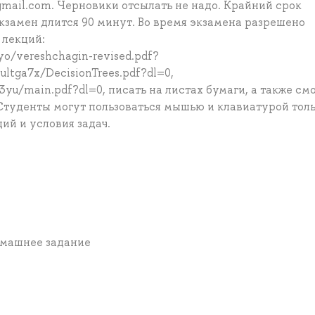
gmail.com. Черновики отсылать не надо. Крайний срок
Экзамен длится 90 минут. Во время экзамена разрешено
 лекций:
o/vereshchagin-revised.pdf?
ltga7x/DecisionTrees.pdf?dl=0,
yu/main.pdf?dl=0, писать на листах бумаги, а также см
Студенты могут пользоваться мышью и клавиатурой толь
ий и условия задач.
Домашнее задание