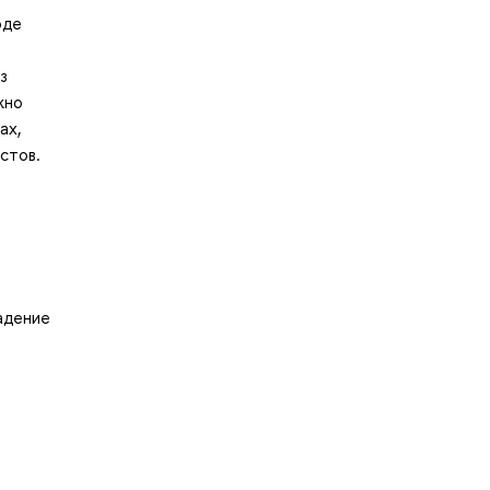
оде
з
жно
ах,
стов.
адение