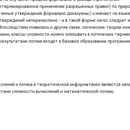
детерминированное применение разрешённых правил) по прир
стинные утверждения формально доказуемы) означает на языке
тверждений неперечислимо - и в такой форме легко следует и
Впоследствии появились и другие связи: логические теории мо
рамм, классы сложности можно описывать в логических термин
результатами логики входит в базовое образование программи
слений и логика в теоретической информатике» являются овл
тами сложности вычислений и математической логики,