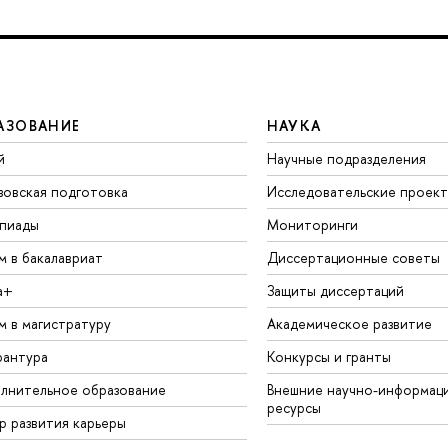
АЗОВАНИЕ
НАУКА
й
Научные подразделения
зовская подготовка
Исследовательские проек
пиады
Мониторинги
м в бакалавриат
Диссертационные советы
а+
Защиты диссертаций
м в магистратуру
Академическое развитие
рантура
Конкурсы и гранты
лнительное образование
Внешние научно-информац
ресурсы
р развития карьеры