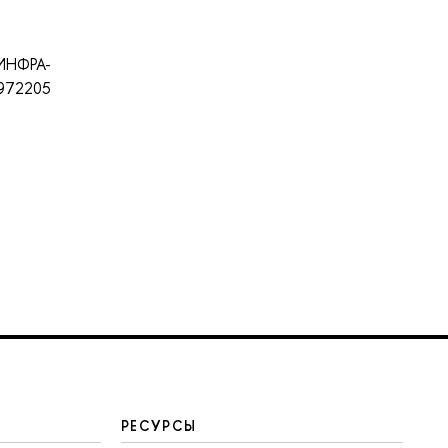
Ц ИНФРА-
/972205
РЕСУРСЫ