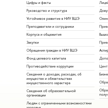
Цифры и факты
Лице
Руководство и структура
Дову
Устойчивое развитие в НИУ ВШЭ
Олим
Преподаватели и сотрудники
Прие
Корпуса и общежития
Вышк
Закупки
Прие
Обращения граждан в НИУ ВШЭ
Аспи
Фонд целевого капитала
Допо
Противодействие коррупции
Цент
Сведения о доходах, расходах, об
Бизн
имуществе и обязательствах
Обра
имущественного характера
Обрат
Сведения об образовательной
полу
организации
Людям с ограниченными возможностями
здоровья