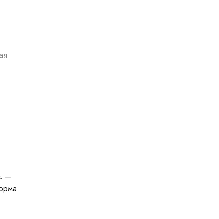
ая
с. —
форма