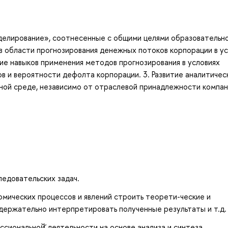
елирование», соотнесенные с общими целями образовательно
 в области прогнозирования денежных потоков корпорации в у
е навыков применения методов прогнозирования в условиях
в и вероятности дефолта корпорации. 3. Развитие аналитичес
ной среде, независимо от отраслевой принадлежности компани
едовательских задач.
мических процессов и явлений строить теорети-ческие и
держательно интерпретировать полученные результаты и т.д.
иональной̆ деятельности на основе анализа и синтеза.