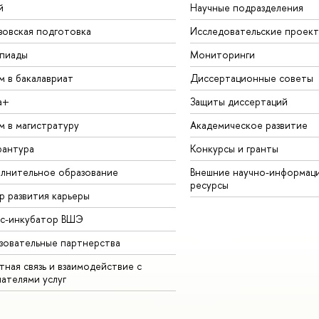
й
Научные подразделения
зовская подготовка
Исследовательские проек
пиады
Мониторинги
м в бакалавриат
Диссертационные советы
а+
Защиты диссертаций
м в магистратуру
Академическое развитие
рантура
Конкурсы и гранты
лнительное образование
Внешние научно-информац
ресурсы
р развития карьеры
ес-инкубатор ВШЭ
зовательные партнерства
ная связь и взаимодействие с
чателями услуг