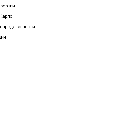
порации
-Карло
еопределенности
ции