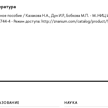
ература
Учебное пособие / Казакова Н.А., Дун И.Р., Бобкова М.П. - М.:НИ
06744-4 - Режим доступа: http://znanium.com/catalog/product
АЗОВАНИЕ
НАУКА