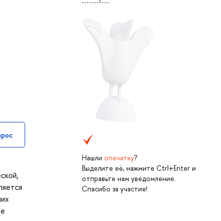
прос
Нашли
опечатку
?
Выделите её, нажмите Ctrl+Enter и
ской,
отправьте нам уведомление.
ляется
Спасибо за участие!
них
ые