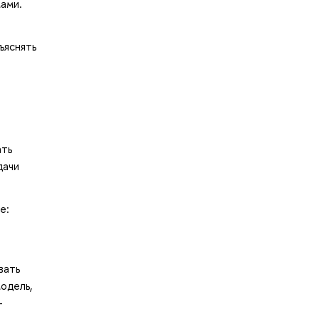
мами.
ъяснять
ать
дачи
е:
а
вать
одель,
-