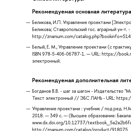
Рекомендуемая основная литератур
Беликова, И.П. Управление проектами [Электро
Беликова; Ставропольский гос. аграрный ун-т. -
http://znanium.com/catalog.php?bookinfo=51
Белый, Е. М., Управление проектами (с практику
ISBN 978-5-406-06787-1. — URL: https://book.
электронный.
Рекомендуемая дополнительная лит
Богданов В.В. - шаг за шагом - Издательство "М
Текст электронный // ЭБС ЛАНЬ - URL: https:
Управление проектами : учебник / под ред. Н.
2018. — 349 с. — (Высшее образование: Бакала
www.dx.doi.org/10.12737/textbook_5a2a2b6fa
http://znanium.com/catalog/product/918075