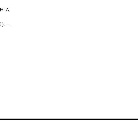
Н. А.
0). —