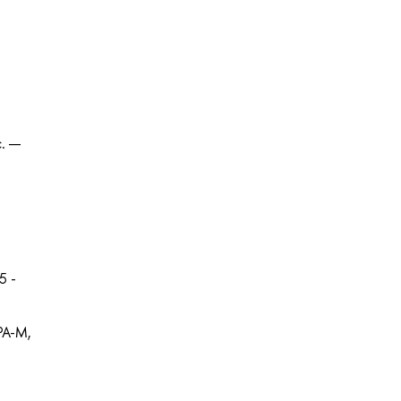
с. —
5 -
РА-М,