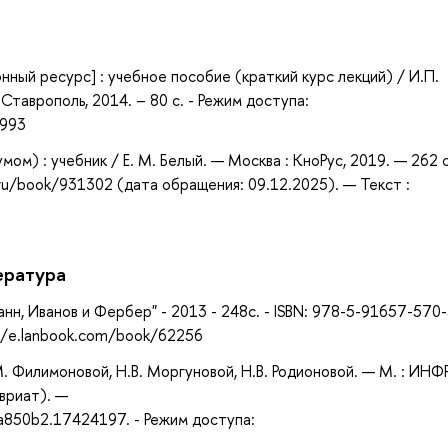
а
нный ресурс] : учебное пособие (краткий курс лекций) / И.П.
 Ставрополь, 2014. – 80 с. - Режим доступа:
4993
мом) : учебник / Е. М. Белый. — Москва : КноРус, 2019. — 262 
ru/book/931302 (дата обращения: 09.12.2025). — Текст :
ература
анн, Иванов и Фербер" - 2013 - 248с. - ISBN: 978-5-91657-570-
//e.lanbook.com/book/62256
М. Филимоновой, Н.В. Моргуновой, Н.В. Родионовой. — М. : ИНФ
вриат). —
850b2.17424197. - Режим доступа: