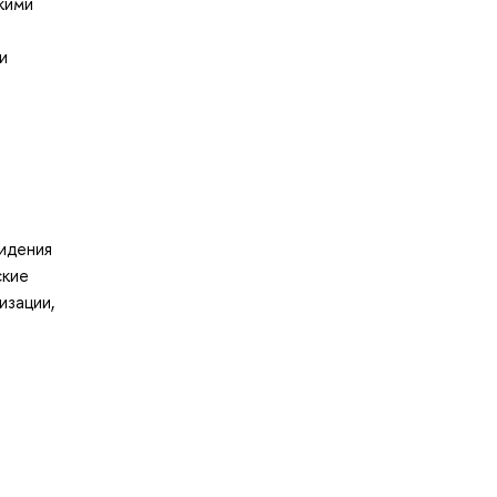
кими
и
идения
ские
изации,