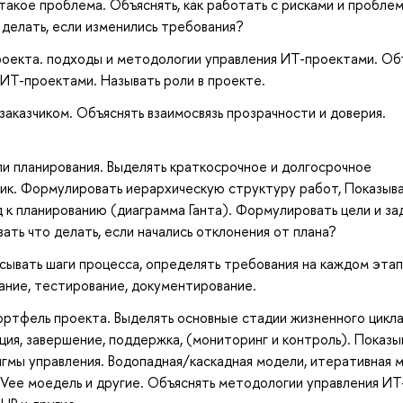
такое проблема. Объяснять, как работать с рисками и пробле
 делать, если изменились требования?
оекта. подходы и методологии управления ИТ-проектами. Об
ИТ-проектами. Называть роли в проекте.
 заказчиком. Объяснять взаимосвязь прозрачности и доверия.
и планирования. Выделять краткосрочное и долгосрочное
ник. Формулировать иерархическую структуру работ, Показыв
 к планированию (диаграмма Ганта). Формулировать цели и за
ать что делать, если начались отклонения от плана?
ывать шаги процесса, определять требования на каждом этап
ание, тестирование, документирование.
ортфель проекта. Выделять основные стадии жизненного цикл
ция, завершение, поддержка, (мониторинг и контроль). Показы
гмы управления. Водопадная/каскадная модели, итеративная м
ual Vee моедель и другие. Объяснять методологии управления ИТ