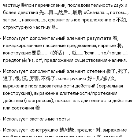
частицу 啦при перечислении, последовательность двух и
более действий 先...,再...,然后...,最后 «Сначала..., потом...,
затем..., наконец...», сравнительное предложение с 不如,
структурную частицу 地.
Использует дополнительный элемент результата 着,
немаркированные пассивные предложения, наречие 将,
конструкцию要是……（的话），就…… ‘Если…., то/тогда …’,
предлог 由 ‘из, от’, предложения существования-наличия.
Использует дополнительный элемент степени 极了, 死了,
透了, 很, 慌, 厉害, 不得了, конструкцию 好+几/多/久,
выражение последовательности действий (сериальная
конструкция), выражение длительности/протекания
действия (прогрессив), показатель длительности действия
или состояния 着
Использует застольные тосты
Использует конструкцию 越А越В, предлог 对, выражение