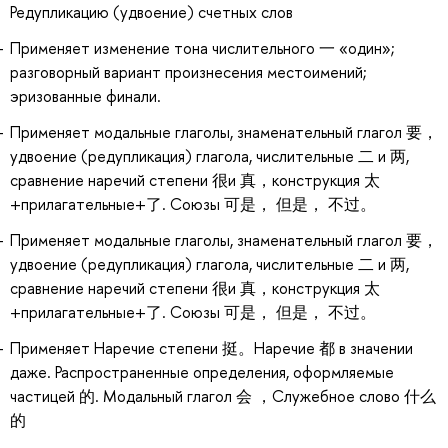
Редупликацию (удвоение) счетных слов
Применяет изменение тона числительного 一 «один»;
разговорный вариант произнесения местоимений;
эризованные финали.
Применяет модальные глаголы, знаменательный глагол 要，
удвоение (редупликация) глагола, числительные 二 и 两,
сравнение наречий степени 很и 真，конструкция 太
+прилагательные+了. Союзы 可是， 但是， 不过。
Применяет модальные глаголы, знаменательный глагол 要，
удвоение (редупликация) глагола, числительные 二 и 两,
сравнение наречий степени 很и 真，конструкция 太
+прилагательные+了. Союзы 可是， 但是， 不过。
Применяет Наречие степени 挺。Наречие 都 в значении
даже. Распространенные определения, оформляемые
частицей 的. Модальный глагол 会 ，Служебное слово 什么
的