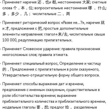
Применяет наречия 还，也и 都, местоимение 大家; счетные
слова 个，本，位; вопросительные местоимения 哪 ， 什么;
多， 多少， 几； числительные 二， 两
Применяет риторический вопрос «Разве не...?», наречия 就
и 才, предложения с 把, простые дополнительные
элементы направления: глагол+来/去, числительные свыше
100 000, редупликацию прилагательных.
Применяет Словесное ударение: правила произнесения
многосложных слов; правила этикета.
Применяет специальный вопрос, Определение и частицу
的，Предложения с прилагательным в роли сказуемого,
Утвердительно-отрицательную форму общего вопроса.
Применяет способы выражения дат и времени,
предложения с именным сказуемым, существительные в
роли обстоятельства времени; выражение
приблизительного количества и приблизительного времени,
модальные глаголы 要，想; предлог 给， разделяемые