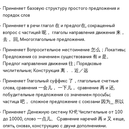
Применяет базовую структуру простого предложения и
порядок слов
Применяет в речи глагол 在 и предлог在, сокращенный
вопрос с частицей 呢， глаголы направления движения 来，
去， 回, Многоглагольные предложения.
Применяет Вопросительное местоимение 怎么；Локативы;
Предложения со значением существования 有 и 是。
Предлог направления движения 往 ; Порядковые
числительные; Конструкция 离．．近／远
Применяет Глагольный суффикс 了，глагольные счетные
слова, сравнения 一会儿， 一下儿， сравнение 再 и 还,
побудительные предложения со значением просьбы;
частица 吧， сложное предложение с союзами 因为_ 所以
Применяет Денежную систему КНР, Числительные от 100
до 10000, слово 一点儿。 Сравнение наречий 再 и 又 «еще,
опять, снова», конструкцию с двумя дополнениями.