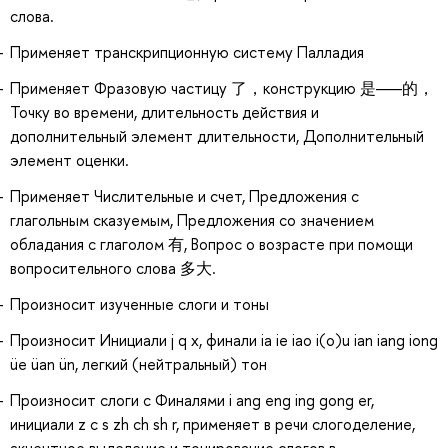
слова.
Применяет транскрипционную систему Палладия
Применяет Фразовую частицу 了，конструкцию 是——的，
Точку во времени, длительность действия и
дополнительный элемент длительности, Дополнительный
элемент оценки.
Применяет Числительные и счет, Предложения с
глагольным сказуемым, Предложения со значением
обладания с глаголом 有, Вопрос о возрасте при помощи
вопросительного слова 多大.
Произносит изученные слоги и тоны
Произносит Инициали j q x, финали ia ie iao i(o)u ian iang iong
üe üan ün, легкий (нейтральный) тон
Произносит слоги с Финалями i ang eng ing gong er,
инициали z c s zh ch sh r, применяет в речи слогоделение,