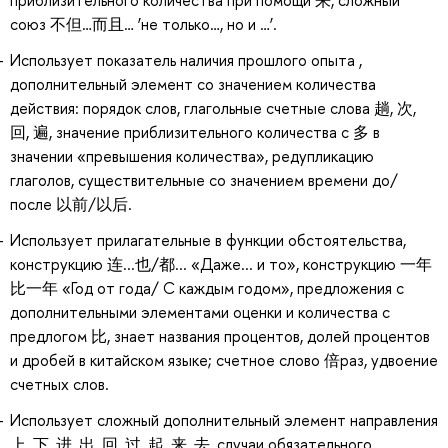
приблизительного количества при помощи 来, сложный
союз 不但…而且… ‘не только…, но и …’.
Использует показатель наличия прошлого опыта ,
дополнительный элемент со значением количества
действия: порядок слов, глагольные счетные слова 趟, 次,
回, 遍, значение приблизительного количества с 多 в
значении «превышения количества», редупликацию
глаголов, существительные со значением времени до/
после 以前/以后.
Использует прилагательные в функции обстоятельства,
конструкцию 连...也/都... «Даже... и то», конструкцию 一年
比一年 «Год от года/ С каждым годом», предложения с
дополнительными элементами оценки и количества с
предлогом 比, знает названия процентов, долей процентов
и дробей в китайском языке; счетное слово 倍раз, удвоение
счетных слов.
Использует сложный дополнительный элемент направления
上, 下, 进, 出, 回, 过, 起, 来, 去, случаи обязательного