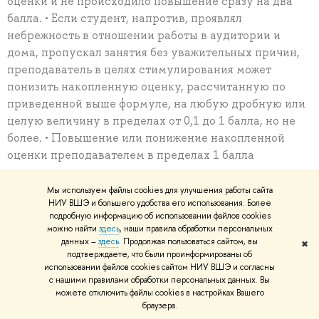
оценки и не происходило повышение сразу на два
балла. • Если студент, напротив, проявлял
небрежность в отношении работы в аудитории и
дома, пропускал занятия без уважительных причин,
преподаватель в целях стимулирования может
понизить накопленную оценку, рассчитанную по
приведенной выше формуле, на любую дробную или
целую величину в пределах от 0,1 до 1 балла, но не
более. • Повышение или понижение накопленной
оценки преподавателем в пределах 1 балла
рассматривается как исключительная мера, делается
гласно, с учетом личных качеств студента,
Мы используем файлы cookies для улучшения работы сайта
НИУ ВШЭ и большего удобства его использования. Более
целесообразности и эффективности применения
подробную информацию об использовании файлов cookies
такой формы стимулирования по отношению к
можно найти
здесь
, наши правила обработки персональных
конкретному обучаемому, с пояснением причин
данных –
здесь
. Продолжая пользоваться сайтом, вы
✖
подтверждаете, что были проинформированы об
всему студенческому составу языковой группы.
использовании файлов cookies сайтом НИУ ВШЭ и согласны
с нашими правилами обработки персональных данных. Вы
Итоговый устный опрос по аспекту ПУО
можете отключить файлы cookies в настройках Вашего
Устный опрос состоит из 4 заданий: беседа на
браузера.
заданную тему, прослушивание и пересказ монолога,