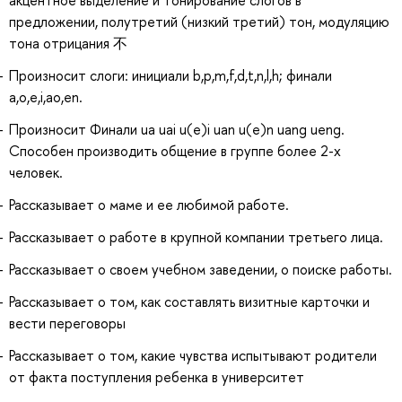
акцентное выделение и тонирование слогов в
предложении, полутретий (низкий третий) тон, модуляцию
тона отрицания 不
Произносит слоги: инициали b,p,m,f,d,t,n,l,h; финали
a,o,e,i,ao,en.
Произносит Финали ua uai u(e)i uan u(e)n uang ueng.
Способен производить общение в группе более 2-х
человек.
Рассказывает о маме и ее любимой работе.
Рассказывает о работе в крупной компании третьего лица.
Рассказывает о своем учебном заведении, о поиске работы.
Рассказывает о том, как составлять визитные карточки и
вести переговоры
Рассказывает о том, какие чувства испытывают родители
от факта поступления ребенка в университет