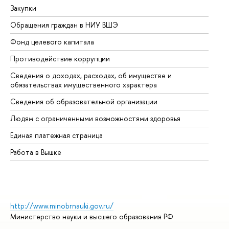
Закупки
Пр
Обращения граждан в НИУ ВШЭ
Ас
Фонд целевого капитала
До
Противодействие коррупции
Це
Сведения о доходах, расходах, об имуществе и
Би
обязательствах имущественного характера
Об
Сведения об образовательной организации
Об
Людям с ограниченными возможностями здоровья
Единая платежная страница
Работа в Вышке
http://www.minobrnauki.gov.ru/
Министерство науки и высшего образования РФ