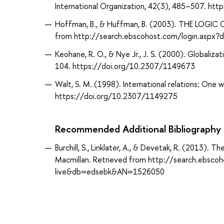
International Organization, 42(3), 485–507. 
Hoffman, B., & Huffman, B. (2003). THE LOGIC O
from http://search.ebscohost.com/login.aspx
Keohane, R. O., & Nye Jr., J. S. (2000). Globaliz
104. https://doi.org/10.2307/1149673
Walt, S. M. (1998). International relations: One w
https://doi.org/10.2307/1149275
Recommended Additional Bibliography
Burchill, S., Linklater, A., & Devetak, R. (2013). T
Macmillan. Retrieved from http://search.ebsco
live&db=edsebk&AN=1526050