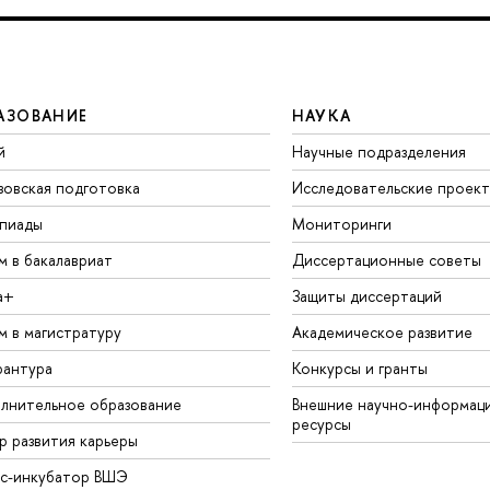
АЗОВАНИЕ
НАУКА
й
Научные подразделения
зовская подготовка
Исследовательские проек
пиады
Мониторинги
м в бакалавриат
Диссертационные советы
а+
Защиты диссертаций
м в магистратуру
Академическое развитие
рантура
Конкурсы и гранты
лнительное образование
Внешние научно-информац
ресурсы
р развития карьеры
ес-инкубатор ВШЭ