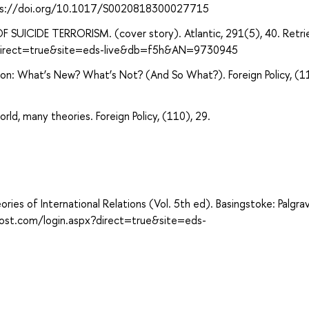
https://doi.org/10.1017/S0020818300027715
F SUICIDE TERRORISM. (cover story). Atlantic, 291(5), 40. Retr
?direct=true&site=eds-live&db=f5h&AN=9730945
ation: What’s New? What’s Not? (And So What?). Foreign Policy, (1
orld, many theories. Foreign Policy, (110), 29.
heories of International Relations (Vol. 5th ed). Basingstoke: Palgra
host.com/login.aspx?direct=true&site=eds-