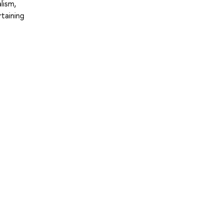
lism,
rtaining