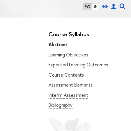
РУС
EN
Course Syllabus
Abstract
Learning Objectives
Expected Learning Outcomes
Course Contents
Assessment Elements
Interim Assessment
Bibliography