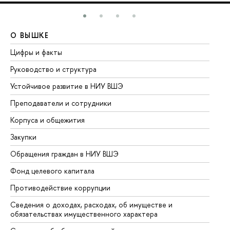
О ВЫШКЕ
О
Цифры и факты
Ли
Руководство и структура
До
Устойчивое развитие в НИУ ВШЭ
Ол
Преподаватели и сотрудники
Пр
Корпуса и общежития
Вы
Закупки
Пр
Обращения граждан в НИУ ВШЭ
Ас
Фонд целевого капитала
До
Противодействие коррупции
Це
Сведения о доходах, расходах, об имуществе и
Би
обязательствах имущественного характера
Об