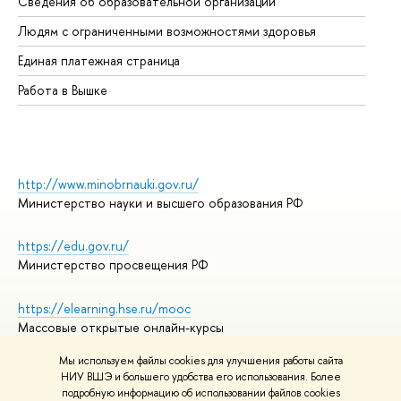
Сведения об образовательной организации
Об
Людям с ограниченными возможностями здоровья
Единая платежная страница
Работа в Вышке
http://www.minobrnauki.gov.ru/
Министерство науки и высшего образования РФ
https://edu.gov.ru/
Министерство просвещения РФ
https://elearning.hse.ru/mooc
Массовые открытые онлайн-курсы
Мы используем файлы cookies для улучшения работы сайта
НИУ ВШЭ и большего удобства его использования. Более
подробную информацию об использовании файлов cookies
© НИУ ВШЭ 1993–2026
Адреса и контакты