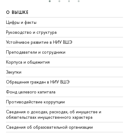
О ВЫШКЕ
О
Цифры и факты
Ли
Руководство и структура
До
Устойчивое развитие в НИУ ВШЭ
Ол
Преподаватели и сотрудники
Пр
Корпуса и общежития
Вы
Закупки
Пр
Обращения граждан в НИУ ВШЭ
Ас
Фонд целевого капитала
До
Противодействие коррупции
Це
Сведения о доходах, расходах, об имуществе и
Би
обязательствах имущественного характера
Об
Сведения об образовательной организации
Об