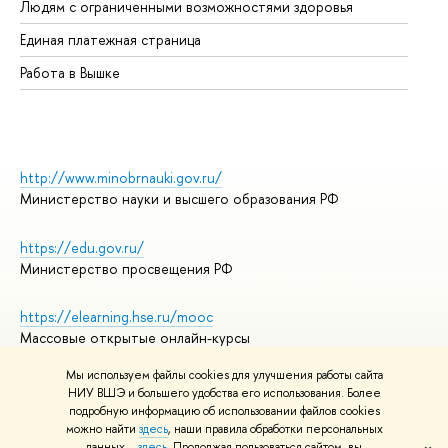
Людям с ограниченными возможностями здоровья
Единая платежная страница
Работа в Вышке
http://www.minobrnauki.gov.ru/
Министерство науки и высшего образования РФ
https://edu.gov.ru/
Министерство просвещения РФ
https://elearning.hse.ru/mooc
Массовые открытые онлайн-курсы
Мы используем файлы cookies для улучшения работы сайта
НИУ ВШЭ и большего удобства его использования. Более
подробную информацию об использовании файлов cookies
© НИУ ВШЭ 1993–2026
Адреса и контакты
можно найти
здесь
, наши правила обработки персональных
Условия использования материалов
данных –
здесь
. Продолжая пользоваться сайтом, вы