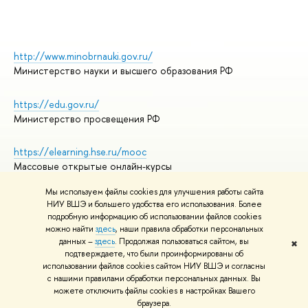
http://www.minobrnauki.gov.ru/
Министерство науки и высшего образования РФ
https://edu.gov.ru/
Министерство просвещения РФ
https://elearning.hse.ru/mooc
Массовые открытые онлайн-курсы
Мы используем файлы cookies для улучшения работы сайта
НИУ ВШЭ и большего удобства его использования. Более
подробную информацию об использовании файлов cookies
© НИУ ВШЭ 1993–2026
Адреса и контакты
можно найти
здесь
, наши правила обработки персональных
Условия использования материалов
данных –
здесь
. Продолжая пользоваться сайтом, вы
✖
подтверждаете, что были проинформированы об
Политика конфиденциальности
использовании файлов cookies сайтом НИУ ВШЭ и согласны
Правила применения рекомендательных технологий в НИУ ВШЭ
с нашими правилами обработки персональных данных. Вы
Карта сайта
можете отключить файлы cookies в настройках Вашего
браузера.