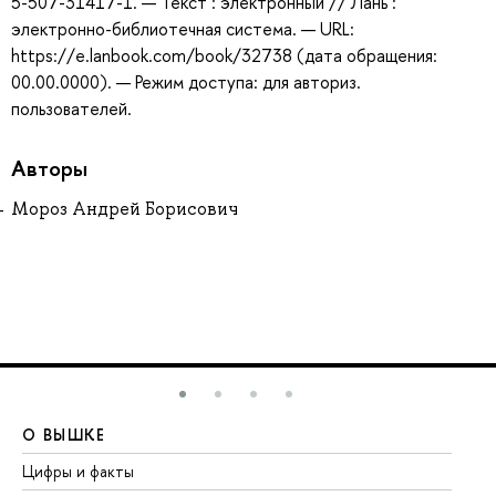
5-507-31417-1. — Текст : электронный // Лань :
электронно-библиотечная система. — URL:
https://e.lanbook.com/book/32738 (дата обращения:
00.00.0000). — Режим доступа: для авториз.
пользователей.
Авторы
Мороз Андрей Борисович
О ВЫШКЕ
О
Цифры и факты
Ли