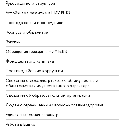
Руководство и структура
До
Устойчивое развитие в НИУ ВШЭ
Ол
Преподаватели и сотрудники
Пр
Корпуса и общежития
Вы
Закупки
Пр
Обращения граждан в НИУ ВШЭ
Ас
Фонд целевого капитала
До
Противодействие коррупции
Це
Сведения о доходах, расходах, об имуществе и
Би
обязательствах имущественного характера
Об
Сведения об образовательной организации
Об
Людям с ограниченными возможностями здоровья
Единая платежная страница
Работа в Вышке