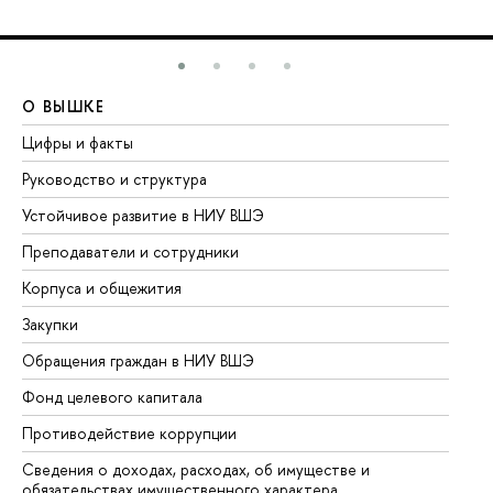
О ВЫШКЕ
О
Цифры и факты
Ли
Руководство и структура
До
Устойчивое развитие в НИУ ВШЭ
Ол
Преподаватели и сотрудники
Пр
Корпуса и общежития
Вы
Закупки
Пр
Обращения граждан в НИУ ВШЭ
Ас
Фонд целевого капитала
До
Противодействие коррупции
Це
Сведения о доходах, расходах, об имуществе и
Би
обязательствах имущественного характера