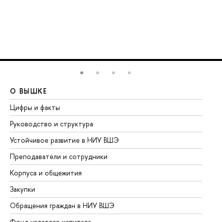
О ВЫШКЕ
О
Цифры и факты
Ли
Руководство и структура
До
Устойчивое развитие в НИУ ВШЭ
Ол
Преподаватели и сотрудники
Пр
Корпуса и общежития
Вы
Закупки
Пр
Обращения граждан в НИУ ВШЭ
Ас
Фонд целевого капитала
До