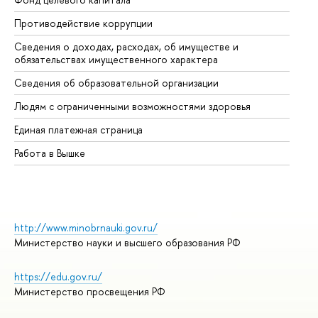
Противодействие коррупции
Це
Сведения о доходах, расходах, об имуществе и
Би
обязательствах имущественного характера
Об
Сведения об образовательной организации
Об
Людям с ограниченными возможностями здоровья
Единая платежная страница
Работа в Вышке
http://www.minobrnauki.gov.ru/
Министерство науки и высшего образования РФ
https://edu.gov.ru/
Министерство просвещения РФ