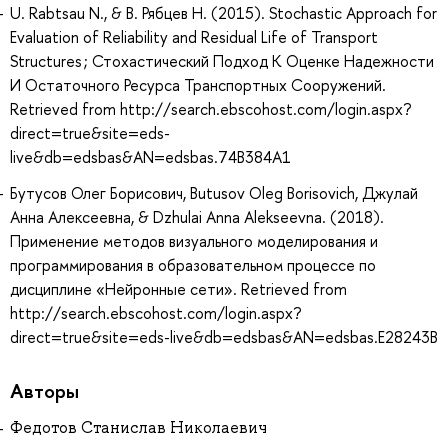
U. Rabtsau N., & В. Рябцев Н. (2015). Stochastic Approach for
Evaluation of Reliability and Residual Life of Transport
Structures ; Стохастический Подход К Оценке Надежности
И Остаточного Ресурса Транспортных Сооружений.
Retrieved from http://search.ebscohost.com/login.aspx?
direct=true&site=eds-
live&db=edsbas&AN=edsbas.74B384A1
Бутусов Олег Борисович, Butusov Oleg Borisovich, Джулай
Анна Алексеевна, & Dzhulai Anna Alekseevna. (2018).
Применение методов визуального моделирования и
программирования в образовательном процессе по
дисциплине «Нейронные сети». Retrieved from
http://search.ebscohost.com/login.aspx?
direct=true&site=eds-live&db=edsbas&AN=edsbas.E28243B
Авторы
Федотов Станислав Николаевич