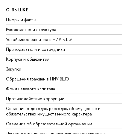
О ВЫШКЕ
О
Цифры и факты
Ли
Руководство и структура
До
Устойчивое развитие в НИУ ВШЭ
Ол
Преподаватели и сотрудники
Пр
Корпуса и общежития
Вы
Закупки
Пр
Обращения граждан в НИУ ВШЭ
Ас
Фонд целевого капитала
До
Противодействие коррупции
Це
Сведения о доходах, расходах, об имуществе и
Би
обязательствах имущественного характера
Об
Сведения об образовательной организации
Об
Людям с ограниченными возможностями здоровья