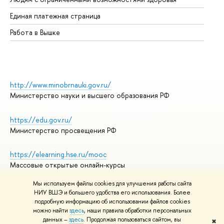
Единая платежная страница
Работа в Вышке
http://www.minobrnauki.gov.ru/
Министерство науки и высшего образования РФ
https://edu.gov.ru/
Министерство просвещения РФ
https://elearning.hse.ru/mooc
Массовые открытые онлайн-курсы
Мы используем файлы cookies для улучшения работы сайта
НИУ ВШЭ и большего удобства его использования. Более
подробную информацию об использовании файлов cookies
© НИУ ВШЭ 1993–2026
Адреса и контакты
можно найти
здесь
, наши правила обработки персональных
Условия использования материалов
данных –
здесь
. Продолжая пользоваться сайтом, вы
✖