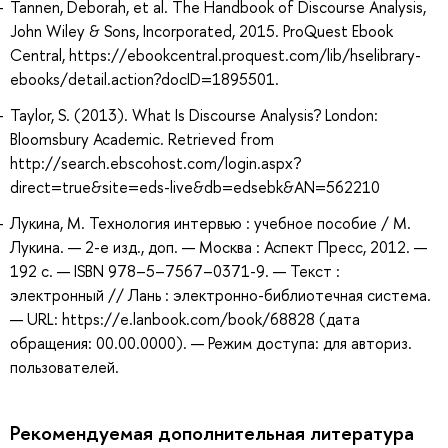
Tannen, Deborah, et al. The Handbook of Discourse Analysis,
John Wiley & Sons, Incorporated, 2015. ProQuest Ebook
Central, https://ebookcentral.proquest.com/lib/hselibrary-
ebooks/detail.action?docID=1895501.
Taylor, S. (2013). What Is Discourse Analysis? London:
Bloomsbury Academic. Retrieved from
http://search.ebscohost.com/login.aspx?
direct=true&site=eds-live&db=edsebk&AN=562210
Лукина, М. Технология интервью : учебное пособие / М.
Лукина. — 2-е изд., доп. — Москва : Аспект Пресс, 2012. —
192 с. — ISBN 978–5–7567–0371-9. — Текст :
электронный // Лань : электронно-библиотечная система.
— URL: https://e.lanbook.com/book/68828 (дата
обращения: 00.00.0000). — Режим доступа: для авториз.
пользователей.
Рекомендуемая дополнительная литература