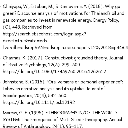
Chaiyapa, W., Esteban, M., & Kameyama, Y. (2018). Why go
green? Discourse analysis of motivations for Thailand’s oil and
gas companies to invest in renewable energy. Energy Policy,
(C), 448. Retrieved from
http://search.ebscohost.com/login.aspx?
direct=true&site=eds-
live&db=edsrep&AN=edsrep.a.eee.enepol.v120y2018icp448.
Charmaz, K. (2017). Constructivist grounded theory. Journal
of Positive Psychology, 12(3), 299–300.
https://doi.org/10.1080/17439760.2016.1262612
Johnstone, B. (2016). “Oral versions of personal experience”:
Labovian narrative analysis and its uptake. Journal of
Sociolinguistics, 20(4), 542–560.
https://doi.org/10.1111/josl.12192
Marcus, G. E. (1995). ETHNOGRAPHY IN/OF THE WORLD
SYSTEM: The Emergence of Multi-Sited Ethnography. Annual
Review of Anthropology, 24(1), 95–117.