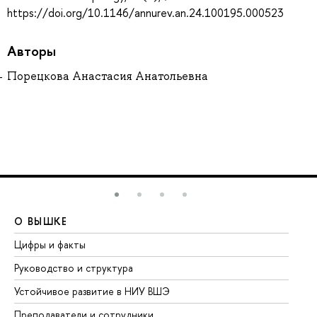
https://doi.org/10.1146/annurev.an.24.100195.000523
Авторы
Порецкова Анастасия Анатольевна
О ВЫШКЕ
О
Цифры и факты
Ли
Руководство и структура
До
Устойчивое развитие в НИУ ВШЭ
Ол
Преподаватели и сотрудники
Пр