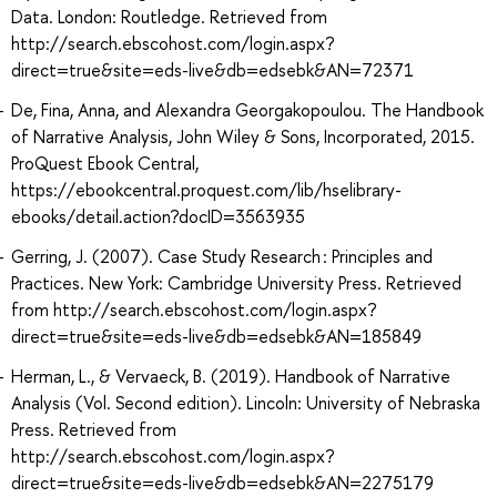
Data. London: Routledge. Retrieved from
http://search.ebscohost.com/login.aspx?
direct=true&site=eds-live&db=edsebk&AN=72371
De, Fina, Anna, and Alexandra Georgakopoulou. The Handbook
of Narrative Analysis, John Wiley & Sons, Incorporated, 2015.
ProQuest Ebook Central,
https://ebookcentral.proquest.com/lib/hselibrary-
ebooks/detail.action?docID=3563935
Gerring, J. (2007). Case Study Research : Principles and
Practices. New York: Cambridge University Press. Retrieved
from http://search.ebscohost.com/login.aspx?
direct=true&site=eds-live&db=edsebk&AN=185849
Herman, L., & Vervaeck, B. (2019). Handbook of Narrative
Analysis (Vol. Second edition). Lincoln: University of Nebraska
Press. Retrieved from
http://search.ebscohost.com/login.aspx?
direct=true&site=eds-live&db=edsebk&AN=2275179