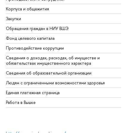
Корпуса и общежития
Вы
Закупки
Пр
Обращения граждан в НИУ ВШЭ
Ас
Фонд целевого капитала
До
Противодействие коррупции
Це
Сведения о доходах, расходах, об имуществе и
Би
обязательствах имущественного характера
Об
Сведения об образовательной организации
Об
Людям с ограниченными возможностями здоровья
Единая платежная страница
Работа в Вышке