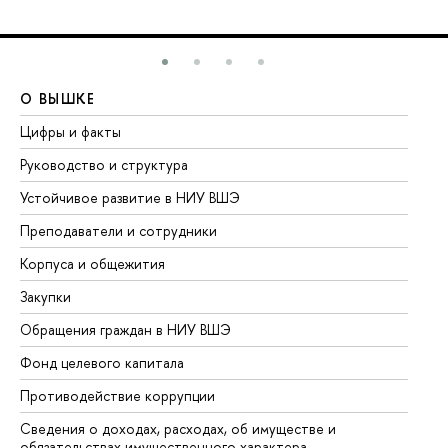
О ВЫШКЕ
О
Цифры и факты
Ли
Руководство и структура
До
Устойчивое развитие в НИУ ВШЭ
Ол
Преподаватели и сотрудники
Пр
Корпуса и общежития
Вы
Закупки
Пр
Обращения граждан в НИУ ВШЭ
Ас
Фонд целевого капитала
До
Противодействие коррупции
Це
Сведения о доходах, расходах, об имуществе и
Би
обязательствах имущественного характера