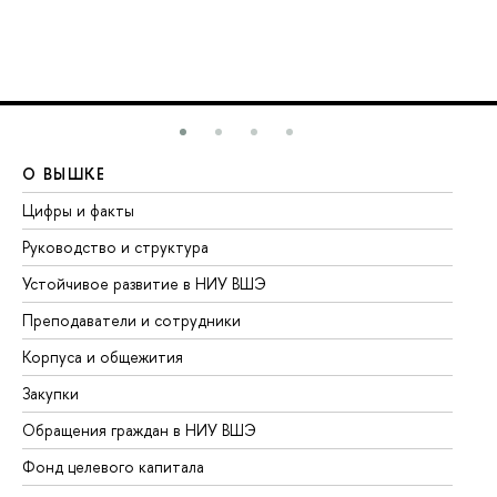
О ВЫШКЕ
О
Цифры и факты
Ли
Руководство и структура
До
Устойчивое развитие в НИУ ВШЭ
Ол
Преподаватели и сотрудники
Пр
Корпуса и общежития
Вы
Закупки
Пр
Обращения граждан в НИУ ВШЭ
Ас
Фонд целевого капитала
До