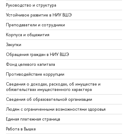
Руководство и структура
До
Устойчивое развитие в НИУ ВШЭ
Ол
Преподаватели и сотрудники
Пр
Корпуса и общежития
Вы
Закупки
Пр
Обращения граждан в НИУ ВШЭ
Ас
Фонд целевого капитала
До
Противодействие коррупции
Це
Сведения о доходах, расходах, об имуществе и
Би
обязательствах имущественного характера
Об
Сведения об образовательной организации
Об
Людям с ограниченными возможностями здоровья
Единая платежная страница
Работа в Вышке