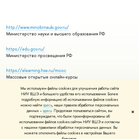
http://www.minobrnauki.gov.ru/
Министерство науки и высшего образования РФ
https://edu.gov.ru/
Министерство просвещения РФ
https://elearning.hse.ru/mooc
Массовые открытые онлайн-курсы
Мы используем файлы cookies для улучшения работы сайта
НИУ ВШЭ и большего удобства его использования. Более
подробную информацию об использовании файлов cookies
© НИУ ВШЭ 1993–2026
Адреса и контакты
можно найти
здесь
, наши правила обработки персональных
Условия использования материалов
данных –
здесь
. Продолжая пользоваться сайтом, вы
✖
подтверждаете, что были проинформированы об
Политика конфиденциальности
использовании файлов cookies сайтом НИУ ВШЭ и согласны
Правила применения рекомендательных технологий в НИУ ВШЭ
с нашими правилами обработки персональных данных. Вы
Карта сайта
можете отключить файлы cookies в настройках Вашего
браузера.