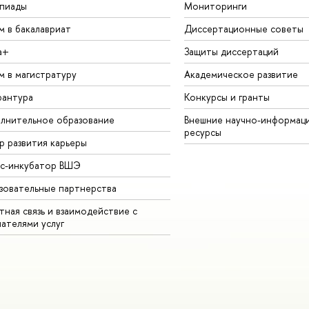
пиады
Мониторинги
м в бакалавриат
Диссертационные советы
а+
Защиты диссертаций
м в магистратуру
Академическое развитие
рантура
Конкурсы и гранты
лнительное образование
Внешние научно-информац
ресурсы
р развития карьеры
ес-инкубатор ВШЭ
зовательные партнерства
ная связь и взаимодействие с
чателями услуг