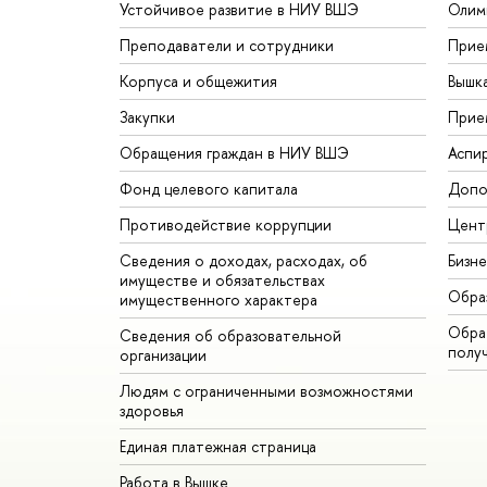
Устойчивое развитие в НИУ ВШЭ
Олим
Преподаватели и сотрудники
Прие
Корпуса и общежития
Вышк
Закупки
Прие
Обращения граждан в НИУ ВШЭ
Аспи
Фонд целевого капитала
Допо
Противодействие коррупции
Цент
Сведения о доходах, расходах, об
Бизн
имуществе и обязательствах
Обра
имущественного характера
Обрат
Сведения об образовательной
полу
организации
Людям с ограниченными возможностями
здоровья
Единая платежная страница
Работа в Вышке