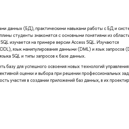
ами данных (БД), практическими навыками работы с БД и сис
иплины студенты знакомятся с основными понятиями из област
 SQL изучается на примере версии Access SQL. Изучаются
DDL), язык манипулирования данными (DML) и язык запросов (
зыка SQL и типы запросов к базе данных.
ить базу для успешного освоения новых технологий управления
ъективной оценки и выбора при решении профессиональных зад
сть участия в создании приложений баз данных, в их проекти