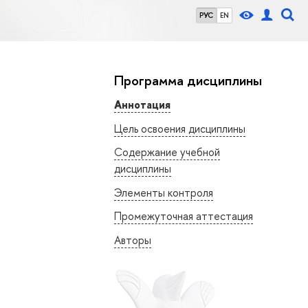
РУС
EN
Программа дисциплины
Аннотация
Цель освоения дисциплины
Содержание учебной
дисциплины
Элементы контроля
Промежуточная аттестация
Авторы