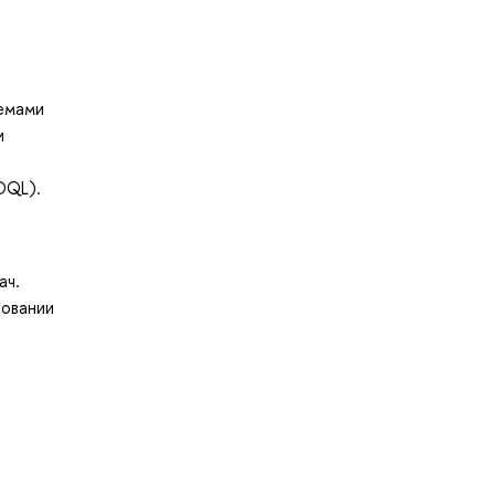
темами
и
DQL).
ач.
ровании