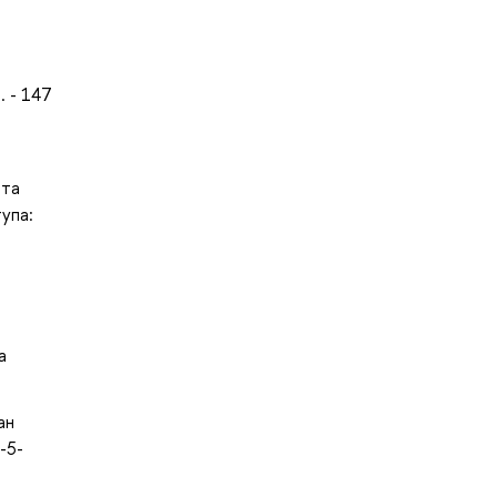
. - 147
нта
упа:
а
ан
-5-