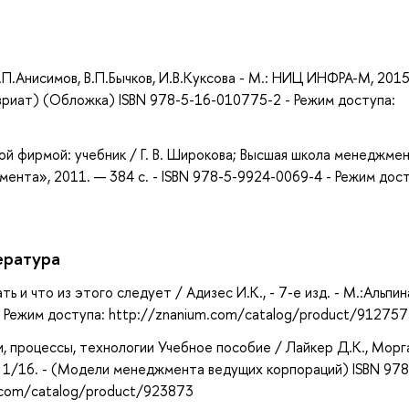
а
.Анисимов, В.П.Бычков, И.В.Куксова - М.: НИЦ ИНФРА-М, 2015
авриат) (Обложка) ISBN 978-5-16-010775-2 - Режим доступа:
ой фирмой: учебник / Г. В. Широкова; Высшая школа менеджме
ента», 2011. — 384 с. - ISBN 978-5-9924-0069-4 - Режим дост
ература
 и что из этого следует / Адизес И.К., - 7-е изд. - М.:Альпин
2 - Режим доступа: http://znanium.com/catalog/product/912757
, процессы, технологии Учебное пособие / Лайкер Д.К., Морг
100 1/16. - (Модели менеджмента ведущих корпораций) ISBN 978
.com/catalog/product/923873