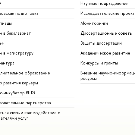
й
Научные подразделения
зовская подготовка
Исследовательские проек
пиады
Мониторинги
м в бакалавриат
Диссертационные советы
а+
Защиты диссертаций
м в магистратуру
Академическое развитие
рантура
Конкурсы и гранты
лнительное образование
Внешние научно-информац
ресурсы
р развития карьеры
ес-инкубатор ВШЭ
зовательные партнерства
ная связь и взаимодействие с
чателями услуг