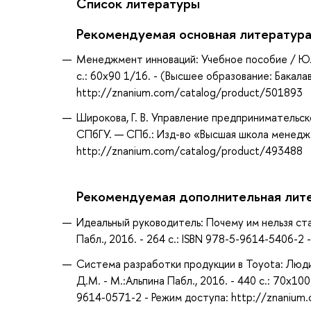
Список литературы
Рекомендуемая основная литератур
Менеджмент инноваций: Учебное пособие / Ю.П
с.: 60x90 1/16. - (Высшее образование: Бакал
http://znanium.com/catalog/product/501893
Широкова, Г. В. Управление предпринимательск
СПбГУ. — СПб.: Изд-во «Высшая школа менеджм
http://znanium.com/catalog/product/493488
Рекомендуемая дополнительная лит
Идеальный руководитель: Почему им нельзя стать
Пабл., 2016. - 264 с.: ISBN 978-5-9614-5406-
Система разработки продукции в Toyota: Люди
Д.М. - М.:Альпина Пабл., 2016. - 440 с.: 70x
9614-0571-2 - Режим доступа: http://znanium