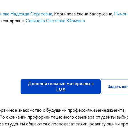
онова Надежда Сергеевна
,
Корнилова Елена Валерьевна
,
Пимон
ександровна
,
Савинова Светлана Юрьевна
Дополнительные материалы в
Задать во
LMS
ервичное знакомство с будущими профессиями менеджмента,
 По окончании профориентационного семинара студенты выб
ара студенты общаются с преподавателями, реализующими про