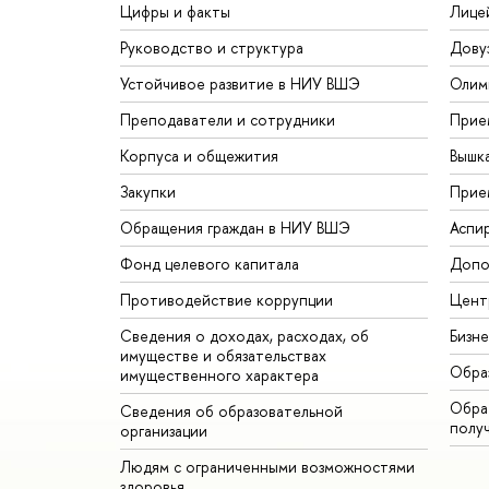
Цифры и факты
Лице
Руководство и структура
Дову
Устойчивое развитие в НИУ ВШЭ
Олим
Преподаватели и сотрудники
Прие
Корпуса и общежития
Вышк
Закупки
Прие
Обращения граждан в НИУ ВШЭ
Аспи
Фонд целевого капитала
Допо
Противодействие коррупции
Цент
Сведения о доходах, расходах, об
Бизн
имуществе и обязательствах
Обра
имущественного характера
Обрат
Сведения об образовательной
полу
организации
Людям с ограниченными возможностями
здоровья