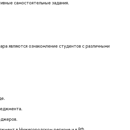
тивные самостоятельные задания.
ра являются ознакомление студентов с различными
де.
неджмента.
еджеров.
жмент в Нижегородском регионе и в РФ.