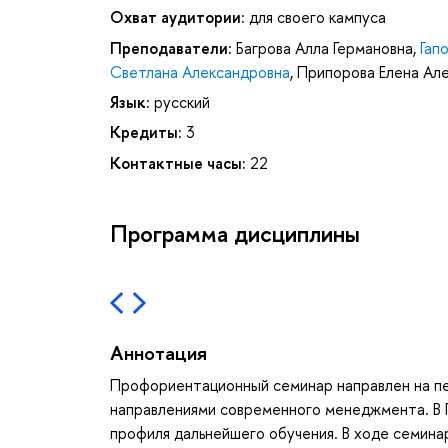
Охват аудитории:
для своего кампуса
Преподаватели:
Багрова Алла Германовна
,
Гап
Светлана Александровна
,
Припорова Елена Ал
Язык:
русский
Кредиты:
3
Контактные часы:
22
Программа дисциплины
Аннотация
Профориентационный семинар направлен на п
направлениями современного менеджмента. В
профиля дальнейшего обучения. В ходе семин