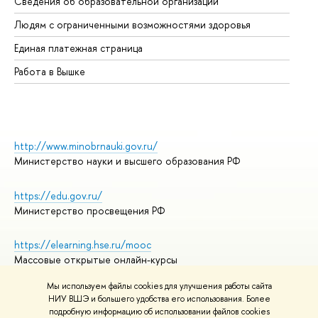
Сведения об образовательной организации
Об
Людям с ограниченными возможностями здоровья
Единая платежная страница
Работа в Вышке
http://www.minobrnauki.gov.ru/
Министерство науки и высшего образования РФ
https://edu.gov.ru/
Министерство просвещения РФ
https://elearning.hse.ru/mooc
Массовые открытые онлайн-курсы
Мы используем файлы cookies для улучшения работы сайта
НИУ ВШЭ и большего удобства его использования. Более
подробную информацию об использовании файлов cookies
© НИУ ВШЭ 1993–2026
Адреса и контакты