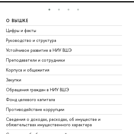
О ВЫШКЕ
О
Цифры и факты
Ли
Руководство и структура
До
Устойчивое развитие в НИУ ВШЭ
Ол
Преподаватели и сотрудники
Пр
Корпуса и общежития
Вы
Закупки
Пр
Обращения граждан в НИУ ВШЭ
Ас
Фонд целевого капитала
До
Противодействие коррупции
Це
Сведения о доходах, расходах, об имуществе и
Би
обязательствах имущественного характера
Об