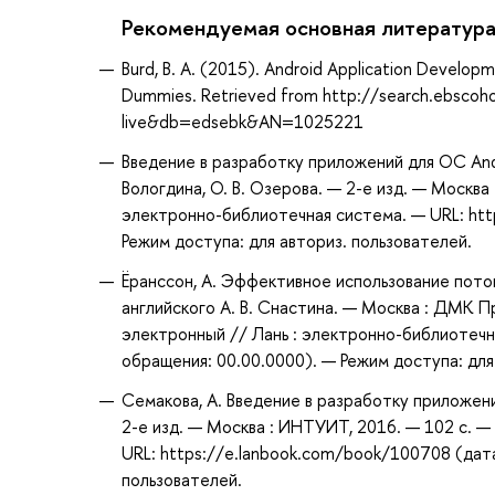
Рекомендуемая основная литератур
Burd, B. A. (2015). Android Application Developm
Dummies. Retrieved from http://search.ebscoh
live&db=edsebk&AN=1025221
Введение в разработку приложений для ОС Andro
Вологдина, О. В. Озерова. — 2-е изд. — Москва
электронно-библиотечная система. — URL: htt
Режим доступа: для авториз. пользователей.
Ёранссон, А. Эффективное использование поток
английского А. В. Снастина. — Москва : ДМК П
электронный // Лань : электронно-библиотечн
обращения: 00.00.0000). — Режим доступа: для
Семакова, А. Введение в разработку приложени
2-е изд. — Москва : ИНТУИТ, 2016. — 102 с. —
URL: https://e.lanbook.com/book/100708 (дата
пользователей.