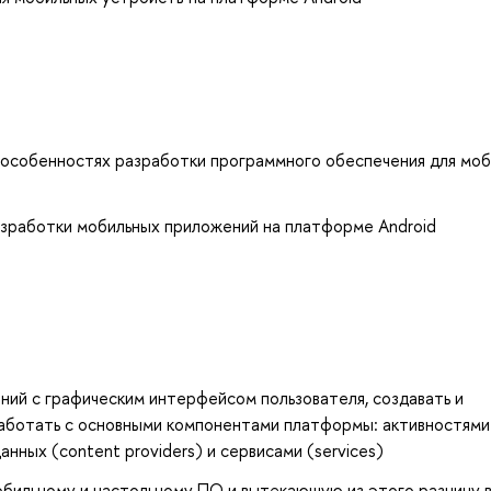
особенностях разработки программного обеспечения для моб
азработки мобильных приложений на платформе Android
ний с графическим интерфейсом пользователя, создавать и
аботать с основными компонентами платформы: активностями
данных (content providers) и сервисами (services)
обильному и настольному ПО и вытекающую из этого разницу 