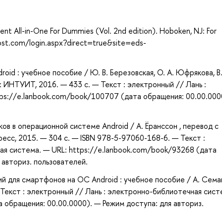
а
ent All-in-One For Dummies (Vol. 2nd edition). Hoboken, NJ: For
ost.com/login.aspx?direct=true&site=eds-
id : учебное пособие / Ю. В. Березовская, О. А. Юфрякова, В. 
 : ИНТУИТ, 2016. — 433 с. — Текст : электронный // Лань :
ps://e.lanbook.com/book/100707 (дата обращения: 00.00.000
ов в операционной системе Android / А. Ёранссон , перевод с
ресс, 2015. — 304 с. — ISBN 978-5-97060-168-6. — Текст :
ая система. — URL: https://e.lanbook.com/book/93268 (дата
 авториз. пользователей.
й для смартфонов на ОС Android : учебное пособие / А. Сема
 Текст : электронный // Лань : электронно-библиотечная сист
 обращения: 00.00.0000). — Режим доступа: для авториз.