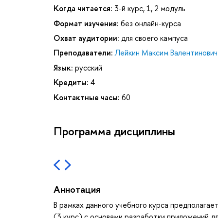
Когда читается:
3-й курс, 1, 2 модуль
Формат изучения:
без онлайн-курса
Охват аудитории:
для своего кампуса
Преподаватели:
Лейкин Максим Валентинович
Язык:
русский
Кредиты:
4
Контактные часы:
60
Программа дисциплины
Аннотация
В рамках данного учебного курса предполагае
(3 курс) с основами разработки приложений д