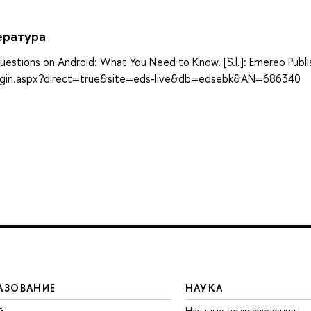
ература
estions on Android: What You Need to Know. [S.l.]: Emereo Publi
login.aspx?direct=true&site=eds-live&db=edsebk&AN=686340
АЗОВАНИЕ
НАУКА
й
Научные подразделения