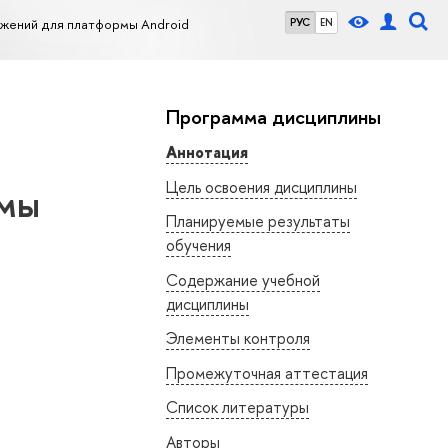
жений для платформы Android
РУС
EN
Программа дисциплины
Аннотация
Цель освоения дисциплины
рмы
Планируемые результаты
обучения
Содержание учебной
дисциплины
Элементы контроля
Промежуточная аттестация
Список литературы
Авторы