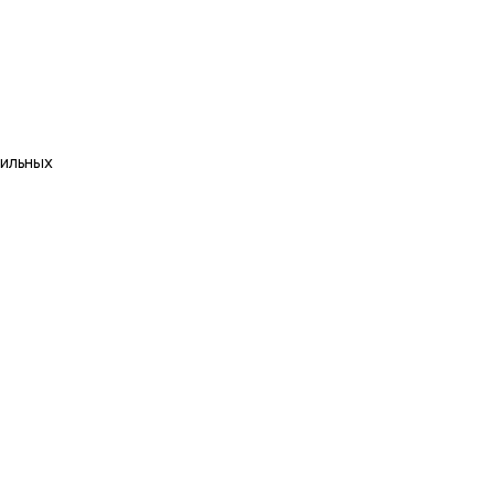
ильных
в