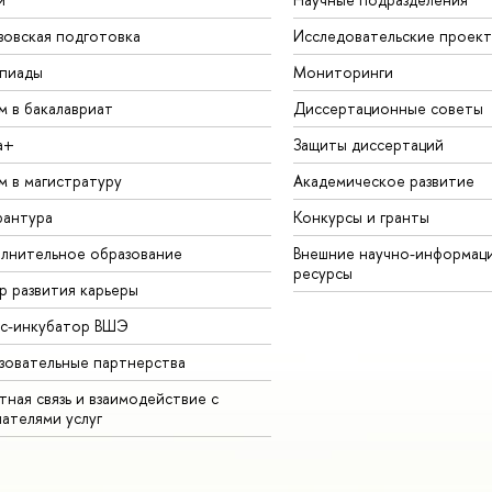
зовская подготовка
Исследовательские проек
пиады
Мониторинги
м в бакалавриат
Диссертационные советы
а+
Защиты диссертаций
м в магистратуру
Академическое развитие
рантура
Конкурсы и гранты
лнительное образование
Внешние научно-информац
ресурсы
р развития карьеры
ес-инкубатор ВШЭ
зовательные партнерства
ная связь и взаимодействие с
чателями услуг