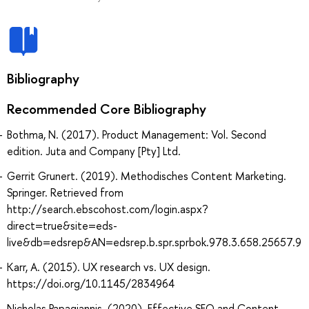
Bibliography
Recommended Core Bibliography
Bothma, N. (2017). Product Management: Vol. Second
edition. Juta and Company [Pty] Ltd.
Gerrit Grunert. (2019). Methodisches Content Marketing.
Springer. Retrieved from
http://search.ebscohost.com/login.aspx?
direct=true&site=eds-
live&db=edsrep&AN=edsrep.b.spr.sprbok.978.3.658.25657.9
Karr, A. (2015). UX research vs. UX design.
https://doi.org/10.1145/2834964
Nicholas Papagiannis. (2020). Effective SEO and Content