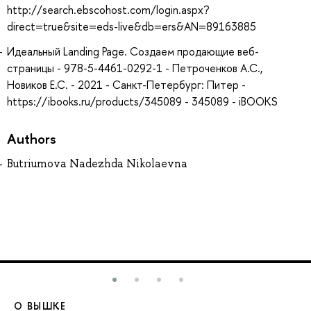
http://search.ebscohost.com/login.aspx?
direct=true&site=eds-live&db=ers&AN=89163885
Идеальный Landing Page. Создаем продающие веб-
страницы - 978-5-4461-0292-1 - Петроченков А.С.,
Новиков Е.С. - 2021 - Санкт-Петербург: Питер -
https://ibooks.ru/products/345089 - 345089 - iBOOKS
Authors
Butriumova Nadezhda Nikolaevna
О ВЫШКЕ
О