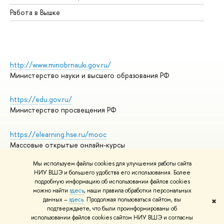
Работа в Вышке
http://www.minobrnauki.gov.ru/
Министерство науки и высшего образования РФ
https://edu.gov.ru/
Министерство просвещения РФ
https://elearning.hse.ru/mooc
Массовые открытые онлайн-курсы
Мы используем файлы cookies для улучшения работы сайта
НИУ ВШЭ и большего удобства его использования. Более
подробную информацию об использовании файлов cookies
© НИУ ВШЭ 1993–2026
Адреса и контакты
можно найти
здесь
, наши правила обработки персональных
Условия использования материалов
данных –
здесь
. Продолжая пользоваться сайтом, вы
✖
подтверждаете, что были проинформированы об
Политика конфиденциальности
использовании файлов cookies сайтом НИУ ВШЭ и согласны
Правила применения рекомендательных технологий в НИУ ВШЭ