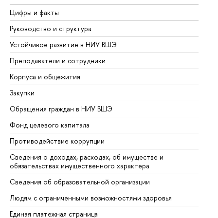
Цифры и факты
Ли
Руководство и структура
До
Устойчивое развитие в НИУ ВШЭ
Ол
Преподаватели и сотрудники
Пр
Корпуса и общежития
Вы
Закупки
Пр
Обращения граждан в НИУ ВШЭ
Ас
Фонд целевого капитала
До
Противодействие коррупции
Це
Сведения о доходах, расходах, об имуществе и
Би
обязательствах имущественного характера
Об
Сведения об образовательной организации
Об
Людям с ограниченными возможностями здоровья
Единая платежная страница