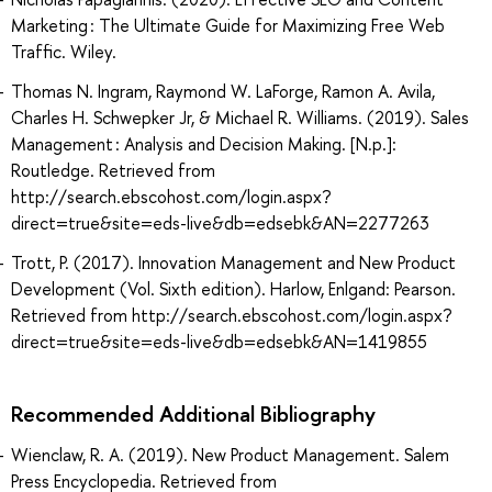
Marketing : The Ultimate Guide for Maximizing Free Web
Traffic. Wiley.
Thomas N. Ingram, Raymond W. LaForge, Ramon A. Avila,
Charles H. Schwepker Jr, & Michael R. Williams. (2019). Sales
Management : Analysis and Decision Making. [N.p.]:
Routledge. Retrieved from
http://search.ebscohost.com/login.aspx?
direct=true&site=eds-live&db=edsebk&AN=2277263
Trott, P. (2017). Innovation Management and New Product
Development (Vol. Sixth edition). Harlow, Enlgand: Pearson.
Retrieved from http://search.ebscohost.com/login.aspx?
direct=true&site=eds-live&db=edsebk&AN=1419855
Recommended Additional Bibliography
Wienclaw, R. A. (2019). New Product Management. Salem
Press Encyclopedia. Retrieved from