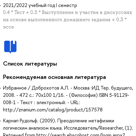
2021/2022 учебный год I семестр
0.4 * Тест + 0.3 * Выступление и участие в дискуссиях
на основе выполненного домашнего задания + 0.3 *
эссе
Список литературы
Рекомендуемая основная литература
Избранное / Доброхотов А.Л. - Москва :ИД Тер. будущего,
2008. - 472 с.: 70x100 1/16. - (Философия) ISBN 5-91129-
008-1 - Текст : электронный. - URL:
http://znanium.com/catalog/product/157578
Карнап Рудольф. (2009). Преодоление метафизики
логическим анализом языка. Исследователь/Researcher, (1).
Retrieved from http://search.ebscohost.com/login.aspx?