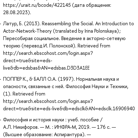
https://urait.ru/bcode/422145 (дата обращения:
28.08.2023).
Латур, Б. (2013). Reassembling the Social. An Introduction to
Actor-Network-Theory (translated by Irina Polonskaya) ;
Пересобирая социальное. Введение в акторно-сетевую
теорию (перевод И. Полонской). Retrieved from
http://search.ebscohost.com/login.aspx?
direct=true&site=eds-
live&db=edsbas&AN=edsbas.D3D3A1EE
ПОППЕР К., & БАЛЛ О.А. (1997). Нормальная наука и
опасности, связанные с ней. Философия Науки и Техники,
(1). Retrieved from
http://search.ebscohost.com/login.aspx?
direct=true&site=eds-live&db=edsclk&AN=edsclk.16906940
Философия и история науки : учеб. пособие /
А.Л. Никифоров. — М. : ИНФРА-М, 2019. — 176 с. —
(Высшее образование: Аспирантура). —