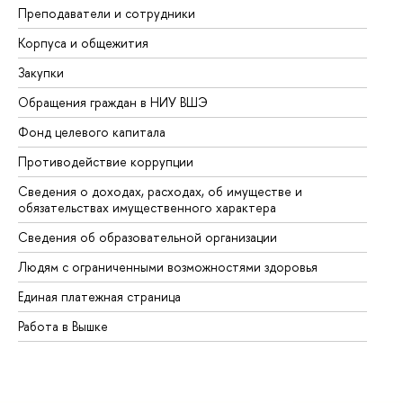
Преподаватели и сотрудники
Пр
Корпуса и общежития
Вы
Закупки
Пр
Обращения граждан в НИУ ВШЭ
Ас
Фонд целевого капитала
До
Противодействие коррупции
Це
Сведения о доходах, расходах, об имуществе и
Би
обязательствах имущественного характера
Об
Сведения об образовательной организации
Об
Людям с ограниченными возможностями здоровья
Единая платежная страница
Работа в Вышке