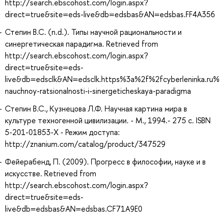
http://search.ebscohost.com/login.aspx?
direct=true&site=eds-live&db=edsbas&AN=edsbas.FF4A356
Степин В.С. (n.d.). Типы научной рациональности и
синергетическая парадигма. Retrieved from
http://search.ebscohost.com/login.aspx?
direct=true&site=eds-
live&db=edsclk&AN=edsclk.https%3a%2f%2fcyberleninka.ru%
nauchnoy-ratsionalnosti-i-sinergeticheskaya-paradigma
Степин В.С., Кузнецова Л.Ф. Научная картина мира в
культуре техногенной цивилизации. - М., 1994.- 275 с. ISBN
5-201-01853-Х - Режим доступа:
http://znanium.com/catalog/product/347529
Фейерабенд, П. (2009). Прогресс в философии, науке и в
искусстве. Retrieved from
http://search.ebscohost.com/login.aspx?
direct=true&site=eds-
live&db=edsbas&AN=edsbas.CF71A9E0