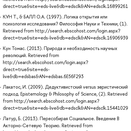
direct=true&site=eds-live&db=edsclk&AN=edsclk.16899261
КУН Т., & БАЛЛ О.А. (1997). Логика открытия или
психология исследования? Философия Науки и Техники, (1).
Retrieved from http://search.ebscohost.com/login.aspx?
direct=true&site=eds-live&db=edsclk&AN=edsclk.16906939
Кун Томас. (2013). Природа и необходимость научных
революций. Retrieved from
http://search.ebscohost.com/login.aspx?
direct=true&site=eds-
live&db=edsbas&AN=edsbas.6E56F293
Лакатос, И. (2009). Дедуктивистский versus эвристический
подход. Epistemology & Philosophy of Science, (2). Retrieved
from http://search.ebscohost.com/login.aspx?
direct=true&site=eds-live&db=edsclk&AN=edsclk.15441029
Латур, Б. (2013). Пересобирая Социальное. Введение В
Акторно-Сетевую Теорию. Retrieved from