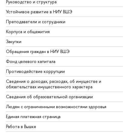
Руководство и структура
До
Устойчивое развитие в НИУ ВШЭ
Ол
Преподаватели и сотрудники
Пр
Корпуса и общежития
Вы
Закупки
Пр
Обращения граждан в НИУ ВШЭ
Ас
Фонд целевого капитала
До
Противодействие коррупции
Це
Сведения о доходах, расходах, об имуществе и
Би
обязательствах имущественного характера
Об
Сведения об образовательной организации
Об
Людям с ограниченными возможностями здоровья
Единая платежная страница
Работа в Вышке