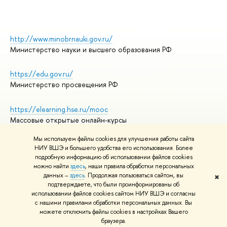
http://www.minobrnauki.gov.ru/
Министерство науки и высшего образования РФ
https://edu.gov.ru/
Министерство просвещения РФ
https://elearning.hse.ru/mooc
Массовые открытые онлайн-курсы
Мы используем файлы cookies для улучшения работы сайта
НИУ ВШЭ и большего удобства его использования. Более
подробную информацию об использовании файлов cookies
© НИУ ВШЭ 1993–2026
Адреса и контакты
можно найти
здесь
, наши правила обработки персональных
Условия использования материалов
данных –
здесь
. Продолжая пользоваться сайтом, вы
✖
подтверждаете, что были проинформированы об
Политика конфиденциальности
использовании файлов cookies сайтом НИУ ВШЭ и согласны
Правила применения рекомендательных технологий в НИУ ВШЭ
с нашими правилами обработки персональных данных. Вы
Карта сайта
можете отключить файлы cookies в настройках Вашего
браузера.
Редактору