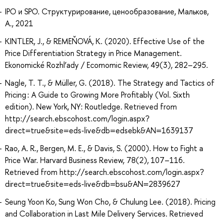
IPO и SPO. Структурирование, ценообразование, Мальков,
А., 2021
KINTLER, J., & REMEŇOVÁ, K. (2020). Effective Use of the
Price Differentiation Strategy in Price Management.
Ekonomické Rozhl’ady / Ecomomic Review, 49(3), 282–295.
Nagle, T. T., & Müller, G. (2018). The Strategy and Tactics of
Pricing : A Guide to Growing More Profitably (Vol. Sixth
edition). New York, NY: Routledge. Retrieved from
http://search.ebscohost.com/login.aspx?
direct=true&site=eds-live&db=edsebk&AN=1639137
Rao, A. R., Bergen, M. E., & Davis, S. (2000). How to Fight a
Price War. Harvard Business Review, 78(2), 107–116.
Retrieved from http://search.ebscohost.com/login.aspx?
direct=true&site=eds-live&db=bsu&AN=2839627
Seung Yoon Ko, Sung Won Cho, & Chulung Lee. (2018). Pricing
and Collaboration in Last Mile Delivery Services. Retrieved