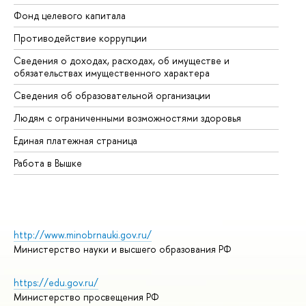
Фонд целевого капитала
До
Противодействие коррупции
Це
Сведения о доходах, расходах, об имуществе и
Би
обязательствах имущественного характера
Об
Сведения об образовательной организации
Об
Людям с ограниченными возможностями здоровья
Единая платежная страница
Работа в Вышке
http://www.minobrnauki.gov.ru/
Министерство науки и высшего образования РФ
https://edu.gov.ru/
Министерство просвещения РФ