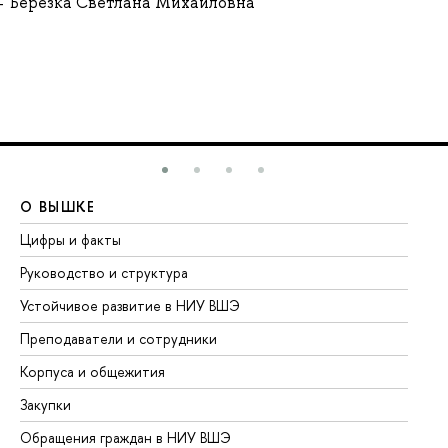
Березка Светлана Михайловна
О ВЫШКЕ
О
Цифры и факты
Ли
Руководство и структура
До
Устойчивое развитие в НИУ ВШЭ
Ол
Преподаватели и сотрудники
Пр
Корпуса и общежития
Вы
Закупки
Пр
Обращения граждан в НИУ ВШЭ
Ас