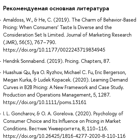
Рекомендуемая основная литература
Amaldoss, W., & He, C. (2019). The Charm of Behavior-Based
Pricing: When Consumers’ Taste Is Diverse and the
Consideration Set Is Limited. Journal of Marketing Research
(JMR), 56(5), 767–790.
https://doi.org/10.1177/0022243719834945
Hendrik Sonnabend. (2019). Pricing. Chapters, 87.
Huashuai Qu, Ilya O. Ryzhov, Michael C. Fu, Eric Bergerson,
Megan Kurka, & Ludek Kopacek. (2020). Learning Demand
Curves in B2B Pricing: A New Framework and Case Study.
Production and Operations Management, 5, 1287.
https://doi.org/10.1111/poms.13161
I. L. Goncharov, & O. A. Gorelova. (2020). Psychology of
Consumer Choice and Its Influence on Pricing in Market
Conditions. Вестник Университета, 8, 110–116.
https://doi.org/10.26425/1816-4277-2020-8-110-116