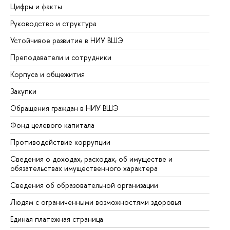
Цифры и факты
Ли
Руководство и структура
До
Устойчивое развитие в НИУ ВШЭ
Ол
Преподаватели и сотрудники
Пр
Корпуса и общежития
Вы
Закупки
Пр
Обращения граждан в НИУ ВШЭ
Ас
Фонд целевого капитала
До
Противодействие коррупции
Це
Сведения о доходах, расходах, об имуществе и
Би
обязательствах имущественного характера
Об
Сведения об образовательной организации
Об
Людям с ограниченными возможностями здоровья
Единая платежная страница