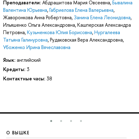
Преподаватели:
Абдрашитова Мария Овсеевна
,
Бывалина
Валентина Юрьевна
,
Габриелова Елена Валерьевна
,
Жаворонкова Анна Робертовна
,
Занина Елена Леонидовна
,
Ильяшенко Ольга Александровна
,
Кашперская Александра
Петровна
,
Кузьменкова Юлия Борисовна
,
Нургалеева
Татьяна Галинуровна
,
Рудаковская Вера Александровна
,
Убоженко Ирина Вячеславовна
Язык:
английский
Кредиты:
3
Контактные часы:
38
О ВЫШКЕ
О