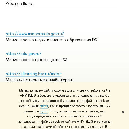
Работа в Вышке
http://www.minobrnauki.gov.ru/
Министерство науки и высшего образования РФ
https://edu.gov.ru/
Министерство просвещения РФ
https://elearning.hse.ru/mooc
Массовые открытые онлайн-курсы
Мы используем файлы cookies для улучшения работы сайта
НИУ ВШЭ и большего удобства его использования. Более
подробную информацию об использовании файлов cookies
© НИУ ВШЭ 1993–2026
Адреса и контакты
можно найти
здесь
, наши правила обработки персональных
Условия использования материалов
данных –
здесь
. Продолжая пользоваться сайтом, вы
✖
подтверждаете, что были проинформированы об
Политика конфиденциальности
использовании файлов cookies сайтом НИУ ВШЭ и согласны
Правила применения рекомендательных технологий в НИУ ВШЭ
с нашими правилами обработки персональных данных. Вы